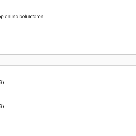
Programmabeleid Bepalen
 online beluisteren.
Weerman
Over Krimpen a/d IJssel
B)
B)