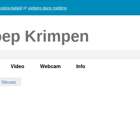
ookie-beleid
of
verberg deze melding
.
oep Krimpen
Video
Webcam
Info
s
en
LOK TV
Live webcam
Adres, telefoonnummer en
Nieuws
enten
LOK TV live
Opnames webcam
Adverteren
mma's
Video Krimpen aan den IJssel
Persberichten
nboek
Bestuur
Vacatures