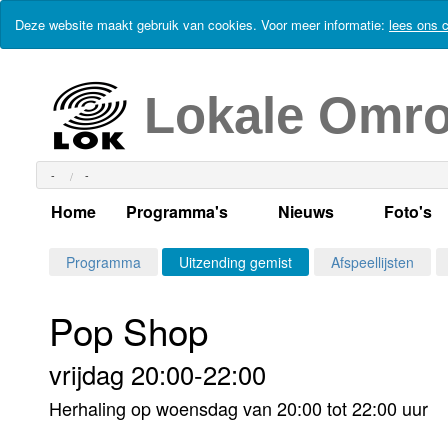
Deze website maakt gebruik van cookies. Voor meer informatie:
lees ons c
Lokale Omr
-
-
Home
Programma's
Nieuws
Foto's
Alle dagen
Actueel Lokaal Nieuw
Algeme
Programma
Uitzending gemist
Afspeellijsten
Weekschema
LOK nieuws
Evenem
Pop Shop
Per dag
Kabelkrant
Progra
Maandag
vrijdag 20:00-22:00
Alle programma's
Columns
Smoele
Dinsdag
Herhaling op woensdag van 20:00 tot 22:00 uur
Uitzending gemist?
RSS feed
Woensdag