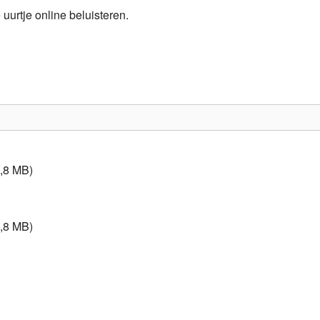
urtje online beluisteren.
Programmabeleid Bepalen
Weerman
Over Krimpen a/d IJssel
,8 MB)
,8 MB)