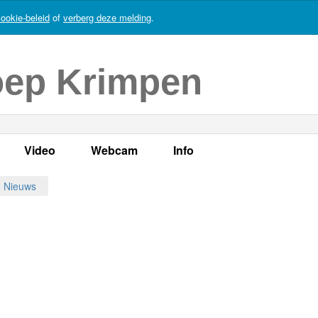
ookie-beleid
of
verberg deze melding
.
oep Krimpen
Video
Webcam
Info
s
en
LOK TV
Live webcam
Adres, telefoonnummer en
Nieuws
enten
LOK TV live
Opnames webcam
Adverteren
mma's
Video Krimpen aan den IJssel
Persberichten
nboek
Bestuur
Vacatures