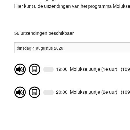
Hier kunt u de uitzendingen van het programma Molukse u
Luister LOK Live
Donderdag
LOK schijf
Vrijdag
56 uitzendingen beschikbaar.
Oude LOK programma's
Zaterdag
Zondag
19:00 Molukse uurtje (1e uur) (109
20:00 Molukse uurtje (2e uur) (109