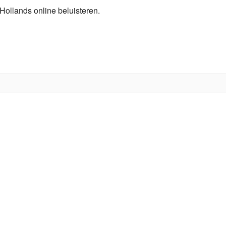
Hollands online beluisteren.
Programmabeleid Bepalen
Weerman
Over Krimpen a/d IJssel