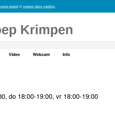
ookie-beleid
of
verberg deze melding
.
oep Krimpen
Video
Webcam
Info
s
en
LOK TV
Live webcam
Adres, telefoonnummer en
enten
LOK TV live
Opnames webcam
Adverteren
mma's
Video Krimpen aan den IJssel
Persberichten
0, do 18:00-19:00, vr 18:00-19:00
nboek
Bestuur
Vacatures