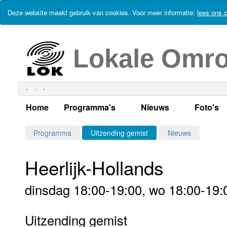
Deze website maakt gebruik van cookies. Voor meer informatie:
lees ons c
Lokale Omr
-
-
Home
Programma's
Nieuws
Foto's
Alle dagen
Actueel Lokaal Nieuw
Algeme
Programma
Uitzending gemist
Nieuws
Weekschema
LOK nieuws
Evenem
Heerlijk-Hollands
Per dag
Kabelkrant
Progra
Maandag
dinsdag 18:00-19:00, wo 18:00-19:0
Alle programma's
Columns
Smoele
Dinsdag
Uitzending gemist
Uitzending gemist?
RSS feed
Woensdag