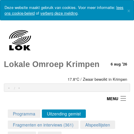
Deze website maakt gebruik van cookies. Voor meer informatie:
lees
×
ons cookie-beleid
of
verberg deze melding
.
Lokale Omroep Krimpen
6 aug '26
17.8°C / Zwaar bewolkt in Krimpen
-
-
MENU
Programma
Uitzending gemist
Login
Fragmenten en interviews (361)
Afspeellijsten