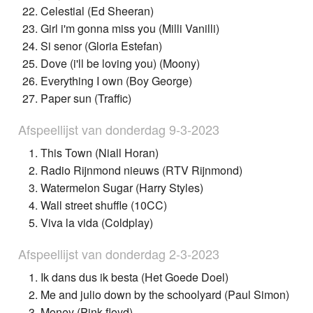
Celestial (Ed Sheeran)
Girl i'm gonna miss you (Milli Vanilli)
Si senor (Gloria Estefan)
Dove (i'll be loving you) (Moony)
Everything I own (Boy George)
Paper sun (Traffic)
Afspeellijst van donderdag 9-3-2023
This Town (Niall Horan)
Radio Rijnmond nieuws (RTV Rijnmond)
Watermelon Sugar (Harry Styles)
Wall street shuffle (10CC)
Viva la vida (Coldplay)
Afspeellijst van donderdag 2-3-2023
Ik dans dus ik besta (Het Goede Doel)
Me and julio down by the schoolyard (Paul Simon)
Money (Pink floyd)