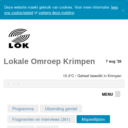
Deze website maakt gebruik van cookies. Voor meer informatie:
lees
×
ons cookie-beleid
of
verberg deze melding
.
Lokale Omroep Krimpen
7 aug '26
15.3°C / Geheel bewolkt in Krimpen
-
-
MENU
Programma
Uitzending gemist
Login
Fragmenten en interviews (361)
Afspeellijsten