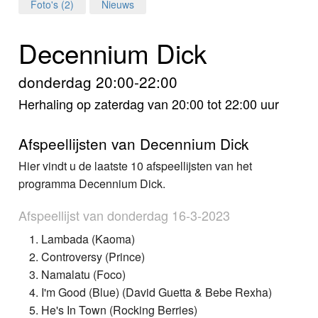
Home
Foto's (2)
Nieuws
Programma's
Decennium Dick
Nieuws
donderdag 20:00-22:00
Herhaling op zaterdag van 20:00 tot 22:00 uur
Foto's
Video
Afspeellijsten van Decennium Dick
Hier vindt u de laatste 10 afspeellijsten van het
Webcam
programma Decennium Dick.
Info
Afspeellijst van donderdag 16-3-2023
Lambada (Kaoma)
Controversy (Prince)
Namalatu (Foco)
I'm Good (Blue) (David Guetta & Bebe Rexha)
He's In Town (Rocking Berries)