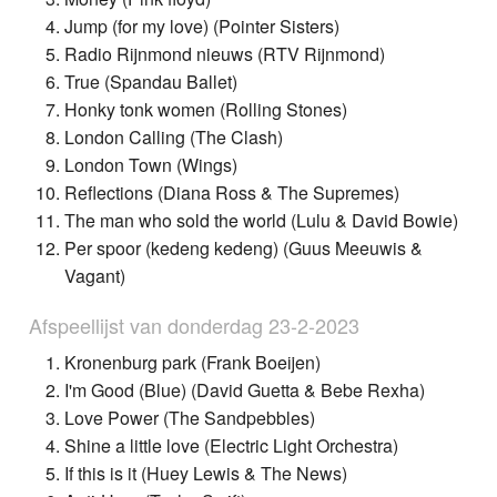
Jump (for my love) (Pointer Sisters)
Radio Rijnmond nieuws (RTV Rijnmond)
True (Spandau Ballet)
Honky tonk women (Rolling Stones)
London Calling (The Clash)
London Town (Wings)
Reflections (Diana Ross & The Supremes)
The man who sold the world (Lulu & David Bowie)
Per spoor (kedeng kedeng) (Guus Meeuwis &
Vagant)
Afspeellijst van donderdag 23-2-2023
Kronenburg park (Frank Boeijen)
I'm Good (Blue) (David Guetta & Bebe Rexha)
Love Power (The Sandpebbles)
Shine a little love (Electric Light Orchestra)
If this is it (Huey Lewis & The News)