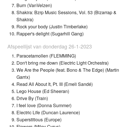
Burn (VanVelzen)
Shakira: Bzrp Music Sessions, Vol. 53 (Bizarrap &
Shakira)
Rock your body (Justin Timberlake)
Rapper's delight (Sugarhill Gang)
Afspeellijst van donderdag 26-1-2023
Paracetamollen (FLEMMING)
Don't bring me down (Electric Light Orchestra)
We Are the People (feat. Bono & The Edge) (Martin
Garrix)
Read All About It, Pt. III (Emeli Sandé)
Lego House (Ed Sheeran)
Drive By (Train)
I feel love (Donna Summer)
Electric Life (Duncan Laurence)
Superstitious (Europe)
Flowers (Miley Cyrus)