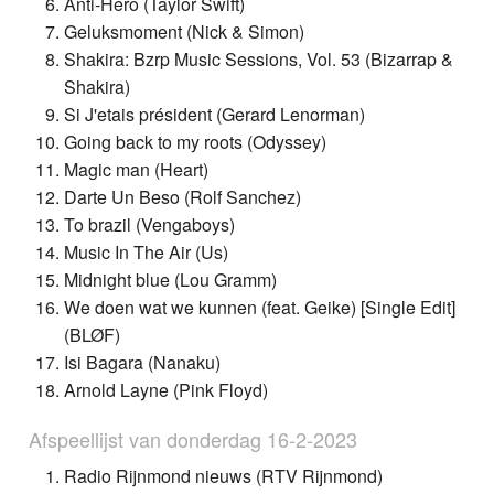
Anti-Hero (Taylor Swift)
Geluksmoment (Nick & Simon)
Shakira: Bzrp Music Sessions, Vol. 53 (Bizarrap &
Shakira)
Si J'etais président (Gerard Lenorman)
Going back to my roots (Odyssey)
Magic man (Heart)
Darte Un Beso (Rolf Sanchez)
To brazil (Vengaboys)
Music In The Air (Us)
Midnight blue (Lou Gramm)
We doen wat we kunnen (feat. Geike) [Single Edit]
(BLØF)
Isi Bagara (Nanaku)
Arnold Layne (Pink Floyd)
Afspeellijst van donderdag 16-2-2023
Radio Rijnmond nieuws (RTV Rijnmond)