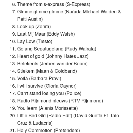
Theme from s-express (S-Express)
Gimme gimme gimme (Narada Michael Walden &
Patti Austin)
Look up (Zohra)
Laat Mij Maar (Eddy Walsh)
Lay Low (Tiësto)
Gelang Sepatugelang (Rudy Wairata)
Heart of gold (Johnny Hates Jazz)
Betekenis (Jeroen van der Boom)
Stiekem (Maan & Goldband)
Voilà (Barbara Pravi)
I will survive (Gloria Gaynor)
Can't stand losing you (Police)
Radio Rijnmond nieuws (RTV Rijnmond)
You learn (Alanis Morissette)
Little Bad Girl (Radio Edit) (David Guetta Ft. Taio
Cruz & Ludacris)
Holy Commotion (Pretenders)