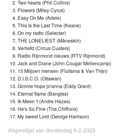
Two hearts (Phil Collins)
Flowers (Miley Cyrus)
Easy On Me (Adele)
This Is the Last Time (Keane)
On my radio (Selecter)
THE LONELIEST (Måneskin)
Verliefd (Circus Custers)
Radio Rijnmond nieuws (RTV Rijnmond)
Jack and Diane (John Cougar Mellencamp)
15 Miljoen mensen (Fluitsma & Van Thijn)
D.I.S.C.O. (Ottawan)
Gimme hope jo'anna (Eddy Grant)
Eternal flame (Bangles)
Ik Meen 't (Andre Hazes)
He's So Fine (The Chiffons)
My sweet Lord (George Harrison)
Afspeellijst van donderdag 9-2-2023