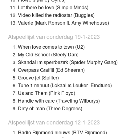
Let there be love (Simple Minds)
Video killed the radiostar (Buggles)
Valerie (Mark Ronson ft. Amy Winehouse)
Afspeellijst van donderdag 19-1-2023
When love comes to town (U2)
My Old School (Steely Dan)
Skandal im sperrbezirk (Spider Murphy Gang)
Overpass Graffiti (Ed Sheeran)
Groove jet (Spiller)
Tune 1 minuut (Lokaal is Leuker_Eindtune)
Us and Them (Pink Floyd)
Handle with care (Traveling Wilburys)
Dirty ol' man (Three Degrees)
Afspeellijst van donderdag 12-1-2023
Radio Rijnmond nieuws (RTV Rijnmond)