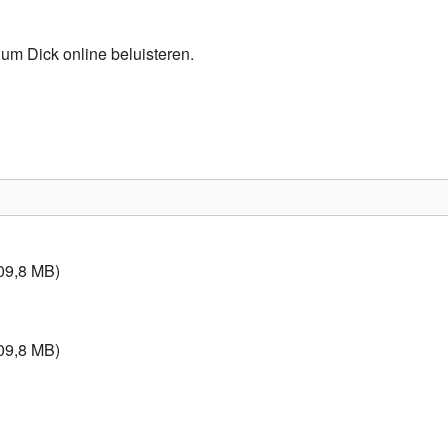
Programmabeleid Bepalen
um Dick online beluisteren.
Weerman
Over Krimpen a/d IJssel
09,8 MB)
09,8 MB)