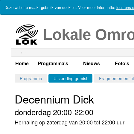
Deze website maakt gebruik van cookies. Voor meer informatie:
lees ons c
Lokale Omr
-
-
Home
Programma's
Nieuws
Foto's
Alle dagen
Actueel Lokaal Nieuw
Algeme
Programma
Uitzending gemist
Fragmenten en int
Weekschema
LOK nieuws
Evenem
Decennium Dick
Per dag
Kabelkrant
Progra
Maandag
donderdag 20:00-22:00
Alle programma's
Columns
Smoele
Dinsdag
Herhaling op zaterdag van 20:00 tot 22:00 uur
Uitzending gemist?
RSS feed
Woensdag