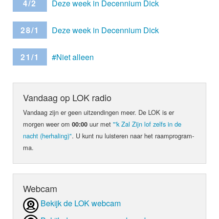
4/2
Deze week in Decennium Dick
28/1
Deze week in Decennium Dick
21/1
#Niet alleen
Vandaag op LOK radio
Vandaag zijn er geen uit­zen­din­gen meer. De LOK is er
morgen weer om
uur met
"'k Zal Zijn lof zelfs in de
00:00
nacht (herhaling)"
. U kunt nu luis­teren naar het raam­pro­gram­
ma.
Webcam
Bekijk de LOK webcam