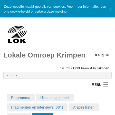
Deze website maakt gebruik van cookies. Voor meer informatie:
lees
×
ons cookie-beleid
of
verberg deze melding
.
Lokale Omroep Krimpen
8 aug '26
19.3°C / Licht bewolkt in Krimpen
-
-
MENU
Programma
Uitzending gemist
Login
Fragmenten en interviews (361)
Afspeellijsten