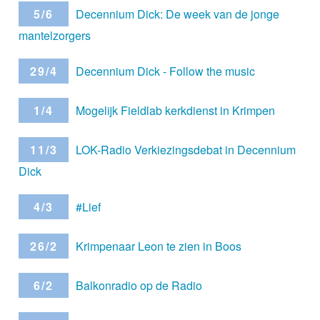
5/6
Decennium Dick: De week van de jonge
mantelzorgers
29/4
Decennium Dick - Follow the music
1/4
Mogelijk Fieldlab kerkdienst in Krimpen
11/3
LOK-Radio Verkiezingsdebat in Decennium
Dick
4/3
#Lief
26/2
Krimpenaar Leon te zien in Boos
6/2
Balkonradio op de Radio