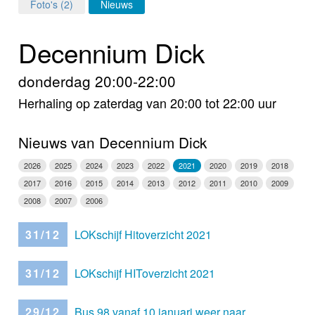
Home
Foto's (2)
Nieuws
Programma's
Decennium Dick
Nieuws
donderdag 20:00-22:00
Herhaling op zaterdag van 20:00 tot 22:00 uur
Foto's
Video
Nieuws van Decennium Dick
2026
2025
2024
2023
2022
2021
2020
2019
2018
Webcam
2017
2016
2015
2014
2013
2012
2011
2010
2009
2008
2007
2006
Info
31/12
LOKschijf Hitoverzicht 2021
31/12
LOKschijf HIToverzicht 2021
29/12
Bus 98 vanaf 10 januari weer naar