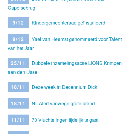
Capelsebrug
9/12
Kindergemeenteraad geïnstalleerd
9/12
Yael van Heemst genomineerd voor Talent
van het Jaar
25/11
Dubbele inzamelingsactie LIONS Krimpen
aan den IJssel
18/11
Deze week in Decennium Dick
18/11
NL-Alert vanwege grote brand
11/11
70 Vluchtelingen tijdelijk te gast