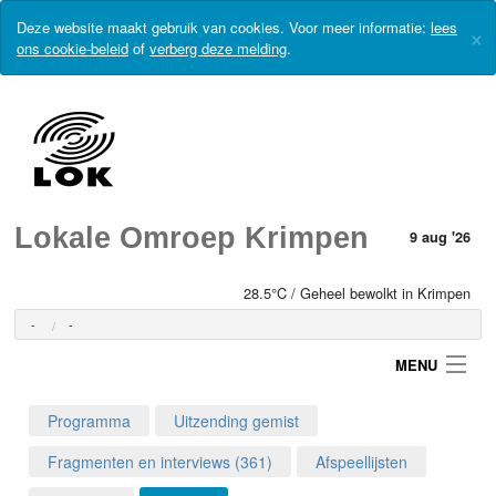
Deze website maakt gebruik van cookies. Voor meer informatie:
lees
×
ons cookie-beleid
of
verberg deze melding
.
Lokale Omroep Krimpen
9 aug '26
28.5°C / Geheel bewolkt in Krimpen
-
-
MENU
Programma
Uitzending gemist
Login
Fragmenten en interviews (361)
Afspeellijsten