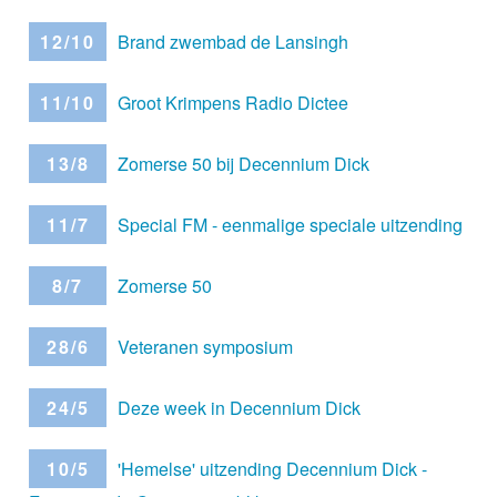
12/10
Brand zwembad de Lansingh
11/10
Groot Krimpens Radio Dictee
13/8
Zomerse 50 bij Decennium Dick
11/7
Special FM - eenmalige speciale uitzending
8/7
Zomerse 50
28/6
Veteranen symposium
24/5
Deze week in Decennium Dick
10/5
'Hemelse' uitzending Decennium Dick -