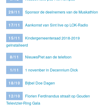
29/11
Sponsor de deelnemers van de Muskathlon
17/11
Aankomst van Sint live op LOK-Radio
15/11
Kindergemeenteraad 2018-2019
geïnstalleerd
8/11
NieuwsPiet aan de telefoon
1/11
1 november in Decennium Dick
18/10
Bijbel Doe Dagen
12/10
Florien Ferdinandus straalt op Gouden
Televizier-Ring Gala