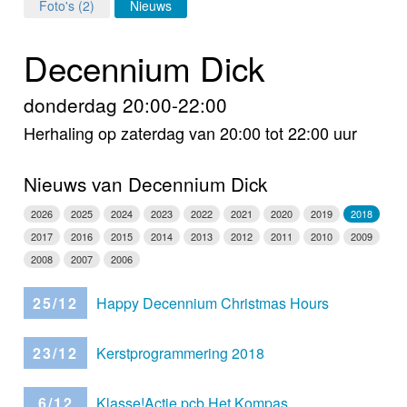
Home
Foto's (2)
Nieuws
Programma's
Decennium Dick
Nieuws
donderdag 20:00-22:00
Herhaling op zaterdag van 20:00 tot 22:00 uur
Foto's
Video
Nieuws van Decennium Dick
2026
2025
2024
2023
2022
2021
2020
2019
2018
Webcam
2017
2016
2015
2014
2013
2012
2011
2010
2009
2008
2007
2006
Vacatures
25/12
Happy Decennium Christmas Hours
Info
23/12
Kerstprogrammering 2018
6/12
Klasse!Actie pcb Het Kompas