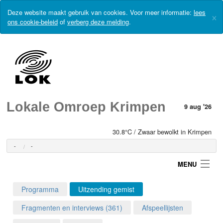
Deze website maakt gebruik van cookies. Voor meer informatie:
lees
×
ons cookie-beleid
of
verberg deze melding
.
Lokale Omroep Krimpen
9 aug '26
30.8°C / Zwaar bewolkt in Krimpen
-
-
MENU
Programma
Uitzending gemist
Login
Fragmenten en interviews (361)
Afspeellijsten