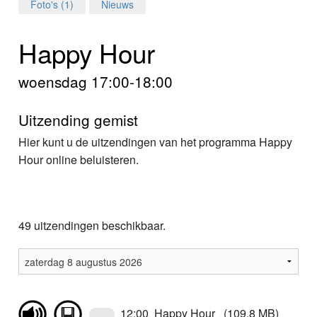
Home
Foto's (1)
Nieuws
Programma's
Happy Hour
Nieuws
woensdag 17:00-18:00
Foto's
Uitzending gemist
Video
Hier kunt u de uitzendingen van het programma Happy
Hour online beluisteren.
Webcam
Vacatures
49 uitzendingen beschikbaar.
Info
12:00 Happy Hour (109,8 MB)