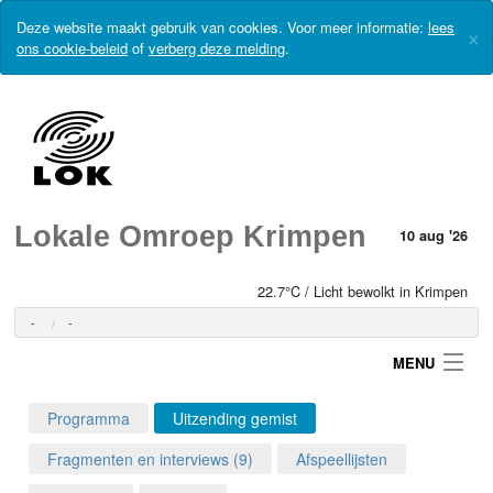
Deze website maakt gebruik van cookies. Voor meer informatie:
lees
×
ons cookie-beleid
of
verberg deze melding
.
Lokale Omroep Krimpen
10 aug '26
22.7°C / Licht bewolkt in Krimpen
-
-
MENU
Programma
Uitzending gemist
Login
Fragmenten en interviews (9)
Afspeellijsten