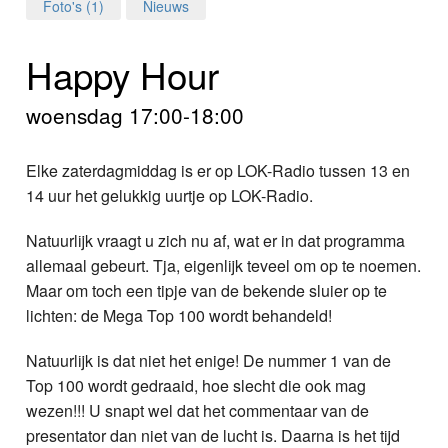
Home
Foto's (1)
Nieuws
Programma's
Happy Hour
Nieuws
woensdag 17:00-18:00
Foto's
Elke zaterdagmiddag is er op LOK-Radio tussen 13 en
14 uur het gelukkig uurtje op LOK-Radio.
Video
Natuurlijk vraagt u zich nu af, wat er in dat programma
Webcam
allemaal gebeurt. Tja, eigenlijk teveel om op te noemen.
Maar om toch een tipje van de bekende sluier op te
Info
lichten: de Mega Top 100 wordt behandeld!
Natuurlijk is dat niet het enige! De nummer 1 van de
Top 100 wordt gedraaid, hoe slecht die ook mag
wezen!!! U snapt wel dat het commentaar van de
presentator dan niet van de lucht is. Daarna is het tijd