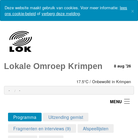
Deze website maakt gebruik van cookies. Voor meer informatie:
lees
×
ons cookie-beleid
of
verberg deze melding
.
Lokale Omroep Krimpen
8 aug '26
17.5°C / Onbewolkt in Krimpen
-
-
MENU
Programma
Uitzending gemist
Login
Fragmenten en interviews (9)
Afspeellijsten