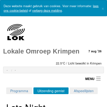
Deze website maakt gebruik van cookies. Voor meer informatie:
lees
×
ons cookie-beleid
of
verberg deze melding
.
Lokale Omroep Krimpen
7 aug '26
22.5°C / Licht bewolkt in Krimpen
-
-
MENU
Programma
Uitzending gemist
Afspeellijsten
Login
Late Night