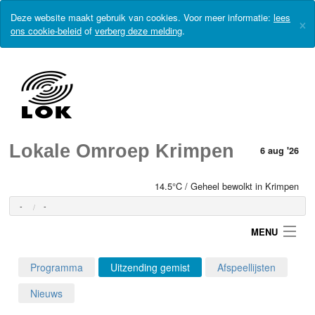
Deze website maakt gebruik van cookies. Voor meer informatie:
lees
×
ons cookie-beleid
of
verberg deze melding
.
Lokale Omroep Krimpen
6 aug '26
14.5°C / Geheel bewolkt in Krimpen
-
-
MENU
Programma
Uitzending gemist
Afspeellijsten
Login
Nieuws