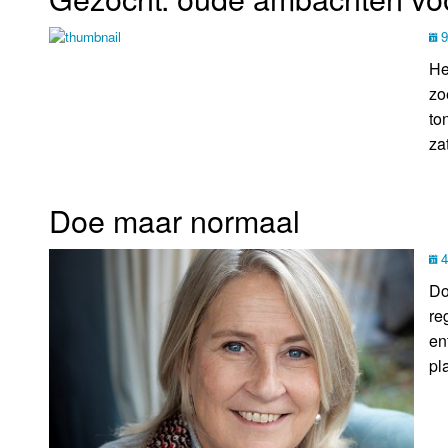
9
He
zo
to
za
Doe maar normaal
4
Do
re
en
pl