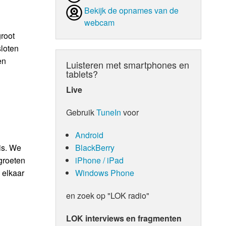
Bekijk de opnames van de
webcam
root
loten
en
Luisteren met smartphones en
tablets?
Live
Gebruik
TuneIn
voor
Android
BlackBerry
is. We
iPhone / iPad
groeten
Windows Phone
 elkaar
en zoek op "LOK radio"
LOK interviews en fragmenten