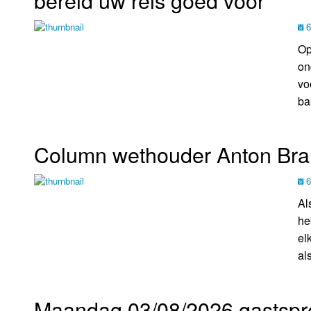
bereid uw reis goed voor
LOK schijf
Vrijdag
6
Oude LOK programma's
Zaterdag
Op
on
Zondag
vo
ba
Column wethouder Anton Bran
6
Al
he
el
als
Maandag 03/08/2026 gastspr