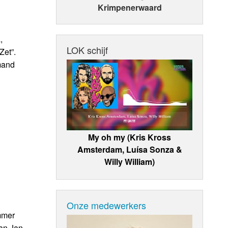
Krimpenerwaard
,
LOK schijf
Zet”.
emand
My oh my (Kris Kross
Amsterdam, Luísa Sonza &
Willy William)
Onze medewerkers
mmer
van Jan