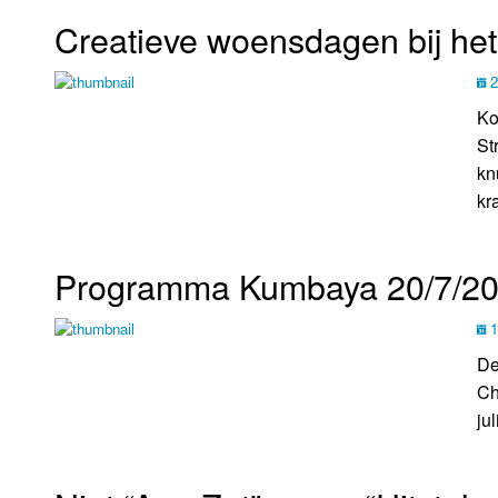
Creatieve woensdagen bij h
2
Ko
St
kn
kr
Programma Kumbaya 20/7/2
1
De
Ch
juli