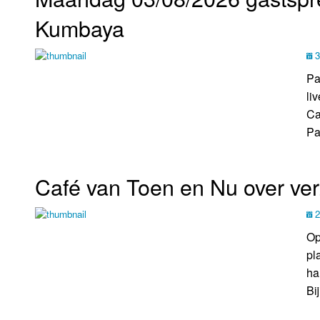
Kumbaya
3
Pa
li
Ca
Pas
Café van Toen en Nu over ve
2
Op
pl
ha
Bi