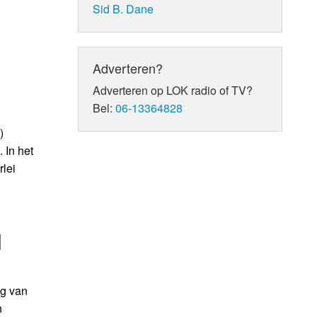
Sid B. Dane
Adverteren?
Adverteren op LOK radio of TV?
Bel:
06-13364828
)
 In het
rlei
l
g van
n