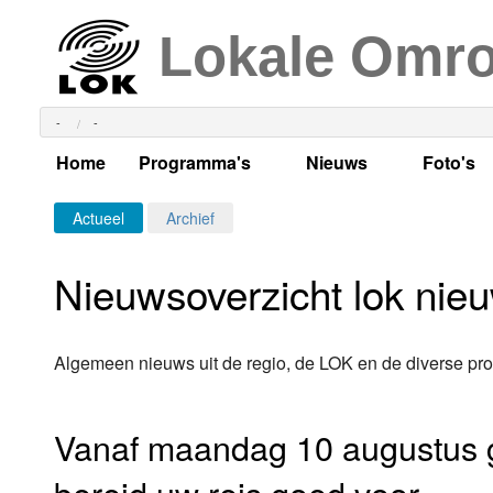
Lokale Omr
-
-
Home
Programma's
Nieuws
Foto's
Alle dagen
Actueel Lokaal Nieuw
Algeme
Actueel
Archief
Weekschema
LOK nieuws
Evenem
Nieuwsoverzicht lok nie
Per dag
Kabelkrant
Progra
Maandag
Alle programma's
Columns
Smoele
Algemeen nieuws uit de regio, de LOK en de diverse pr
Dinsdag
Uitzending gemist?
RSS feed
Woensdag
Vanaf maandag 10 augustus g
Luister LOK Live
Donderdag