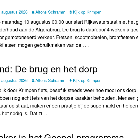
Weerman
 augustus 2026
Alfons Schramm
Kijk op Krimpen
Over Krimpen a/d IJssel
 maandag 10 augustus 00.00 uur start Rijkswaterstaat met het g
derhoud aan de Algerabrug. De brug is daardoor 4 weken afges
or gemotoriseerd verkeer. Fietsen, scootmobielen, bromfietsen 
kfietsen mogen gebruikmaken van de . . .
d: De brug en het dorp
 augustus 2026
Alfons Schramm
Kijk op Krimpen
s ik door Krimpen fiets, besef ik steeds weer hoe mooi ons dorp 
bben nog echt iets van het dorpse karakter behouden. Mensen 
kaar op straat, maken er een praatje bij de supermarkt en helpen
 het nodig is. Dat zi . . .
eker in het Gospel programma