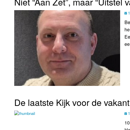
Niet “Aan Zet”, maar “Uitstel
1
Be
he
Ee
een
De laatste Kijk voor de vakant
1
10
Ho