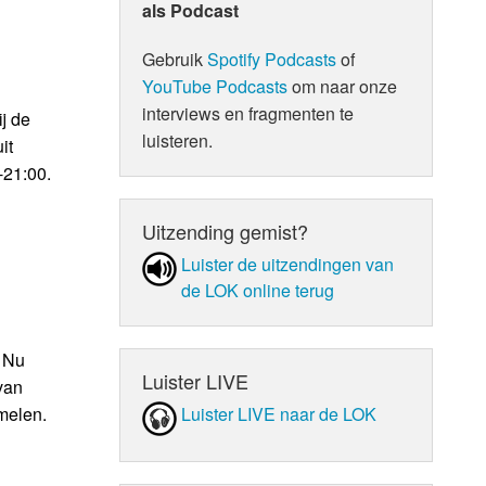
als Podcast
Gebruik
Spotify Podcasts
of
YouTube Podcasts
om naar onze
interviews en fragmenten te
j de
luisteren.
it
-21:00.
Uitzending gemist?
Luister de uit­zen­din­gen van
de LOK online terug
n Nu
Luister LIVE
van
Luister LIVE naar de LOK
melen.