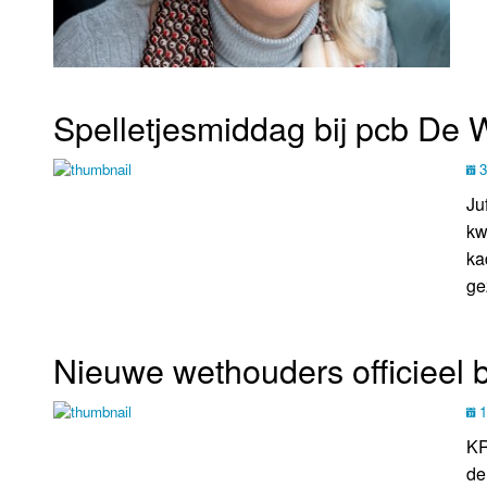
Spelletjesmiddag bij pcb De 
3
Ju
kw
ka
ge
Nieuwe wethouders officieel 
1
KR
de