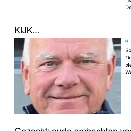
De
KIJK...
1
So
On
bl
We
Gezocht: oude ambachten v