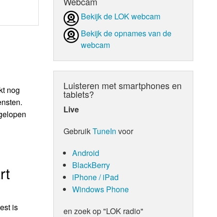
Webcam
Bekijk de LOK webcam
Bekijk de opnames van de
webcam
Luisteren met smartphones en
kt nog
tablets?
ensten.
Live
fgelopen
Gebruik
TuneIn
voor
Android
BlackBerry
rt
iPhone / iPad
Windows Phone
st is
en zoek op "LOK radio"