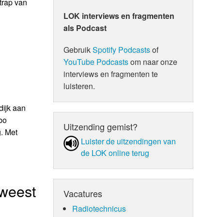
trap van
e
LOK interviews en fragmenten
als Podcast
Gebruik
Spotify Podcasts
of
YouTube Podcasts
om naar onze
interviews en fragmenten te
luisteren.
dijk aan
bo
Uitzending gemist?
. Met
Luister de uit­zen­din­gen van
de LOK online terug
eweest
Vacatures
Radiotechnicus