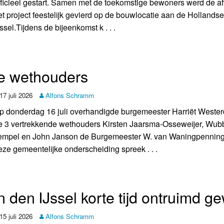
fficieel gestart. Samen met de toekomstige bewoners werd de af
et project feestelijk gevierd op de bouwlocatie aan de Hollands
Jssel.Tijdens de bijeenkomst k . . .
e wethouders
17 juli 2026
Alfons Schramm
p donderdag 16 juli overhandigde burgemeester Harriët Wester
e 3 vertrekkende wethouders Kirsten Jaarsma-Osseweijer, Wub
empel en John Janson de Burgemeester W. van Waningpenning
eze gemeentelijke onderscheiding spreek . . .
den IJssel korte tijd ontruimd g
15 juli 2026
Alfons Schramm