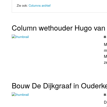
LOK schijf
Vrijdag
Zie ook:
Columns archief
Oude LOK programma's
Zaterdag
Column wethouder Hugo van 
Zondag
M
m
M
z
Bouw De Dijkgraaf in Ouderker
D