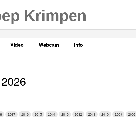
oep Krimpen
Video
Webcam
Info
s
en
LOK TV
Live webcam
Adres, telefoonnummer en
enten
LOK TV live
Opnames webcam
Adverteren
 2026
mma's
Video Krimpen aan den IJssel
Persberichten
nboek
Bestuur
Vacatures
8
2017
2016
2015
2014
2013
2012
2011
2010
2009
2008
Programmabeleid Bepalen