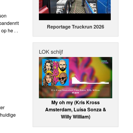
son
bandenrit
Reportage Truckrun 2026
op he . .
LOK schijf
My oh my (Kris Kross
ter
Amsterdam, Luísa Sonza &
 huidige
Willy William)