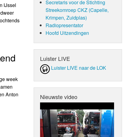
Secretaris voor de Stichting
n IJssel
Streekomroep CKZ (Capelle,
andweer
Krimpen, Zuidplas)
 ochtends
Radiopresentator
Hoofd Uitzendingen
kend
Luister LIVE
Luister LIVE naar de LOK
ige week
(Samen
en Anton
Nieuwste video