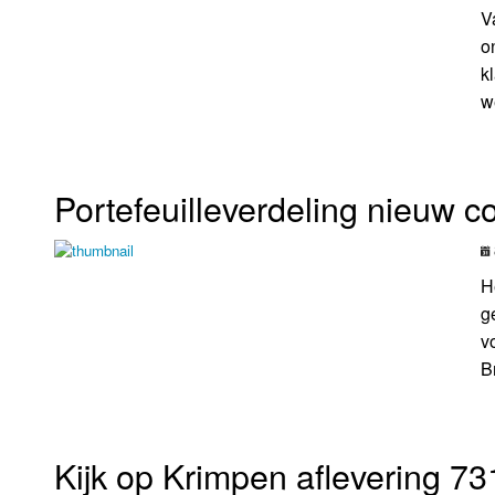
V
o
k
w
Portefeuilleverdeling nieuw 
H
g
v
B
Kijk op Krimpen aflevering 73