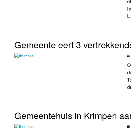
o
h
I
Gemeente eert 3 vertrekkend
O
d
T
d
Gemeentehuis in Krimpen aan 