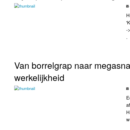
H
'
-
.
Van borrelgrap naar megasnac
werkelijkheid
E
a
H
w