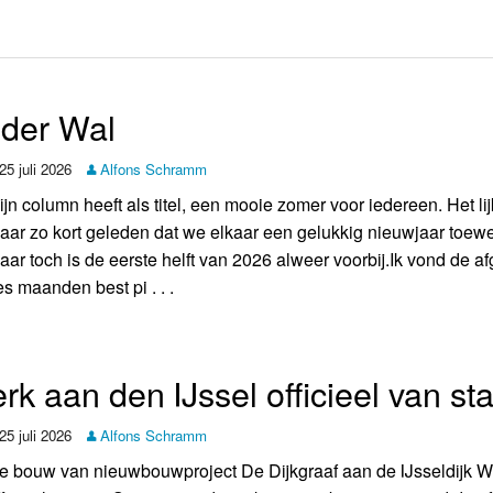
Weerman
Over Krimpen a/d IJssel
der Wal
25 juli 2026
Alfons Schramm
ijn column heeft als titel, een mooie zomer voor iedereen. Het lij
aar zo kort geleden dat we elkaar een gelukkig nieuwjaar toew
aar toch is de eerste helft van 2026 alweer voorbij.Ik vond de a
es maanden best pi . . .
k aan den IJssel officieel van sta
25 juli 2026
Alfons Schramm
e bouw van nieuwbouwproject De Dijkgraaf aan de IJsseldijk We