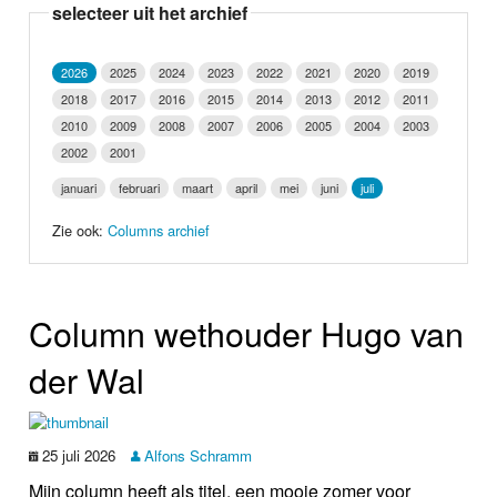
selecteer uit het archief
Nieuws
Foto's
2026
2025
2024
2023
2022
2021
2020
2019
2018
2017
2016
2015
2014
2013
2012
2011
Video
2010
2009
2008
2007
2006
2005
2004
2003
2002
2001
Webcam
januari
februari
maart
april
mei
juni
juli
Zie ook:
Columns archief
Info
Column wethouder Hugo van
der Wal
25 juli 2026
Alfons Schramm
Mijn column heeft als titel, een mooie zomer voor