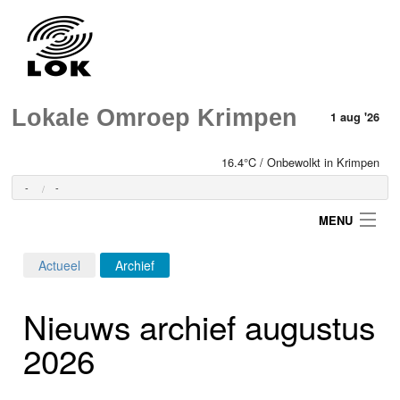
Lokale Omroep Krimpen
1 aug '26
16.4°C / Onbewolkt in Krimpen
-
-
MENU
Actueel
Archief
Login
Nieuws archief augustus
Home
2026
Programma's