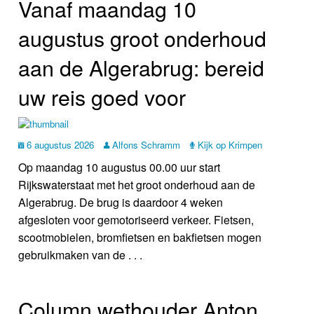
Vanaf maandag 10
Nieuws
augustus groot onderhoud
Foto's
aan de Algerabrug: bereid
Video
uw reis goed voor
Webcam
6 augustus 2026
Alfons Schramm
Kijk op Krimpen
Info
Op maandag 10 augustus 00.00 uur start
Rijkswaterstaat met het groot onderhoud aan de
Algerabrug. De brug is daardoor 4 weken
afgesloten voor gemotoriseerd verkeer. Fietsen,
scootmobielen, bromfietsen en bakfietsen mogen
gebruikmaken van de . . .
Column wethouder Anton