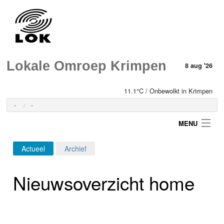
Lokale Omroep Krimpen
8 aug '26
11.1°C / Onbewolkt in Krimpen
-
-
MENU
Actueel
Archief
Login
Nieuwsoverzicht home
Home
Programma's