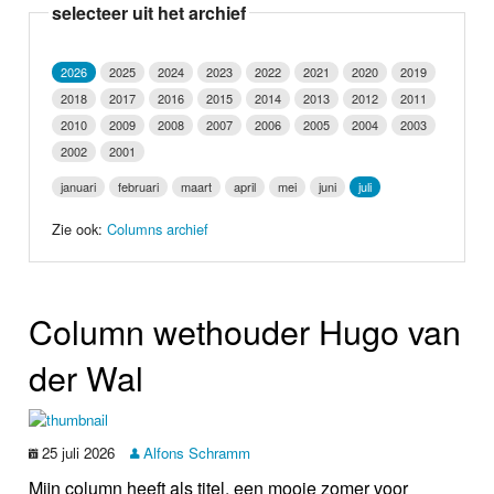
selecteer uit het archief
Nieuws
Foto's
2026
2025
2024
2023
2022
2021
2020
2019
2018
2017
2016
2015
2014
2013
2012
2011
Video
2010
2009
2008
2007
2006
2005
2004
2003
2002
2001
Webcam
januari
februari
maart
april
mei
juni
juli
Zie ook:
Columns archief
Info
Column wethouder Hugo van
der Wal
25 juli 2026
Alfons Schramm
Mijn column heeft als titel, een mooie zomer voor