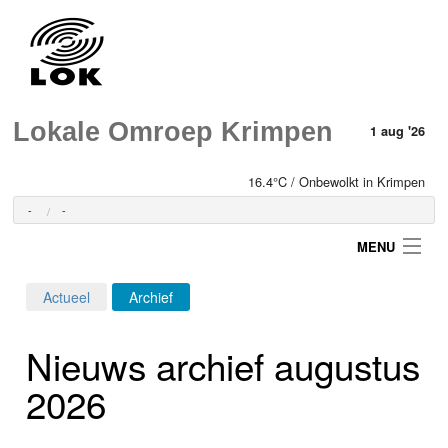
Lokale Omroep Krimpen
1 aug '26
16.4°C / Onbewolkt in Krimpen
-
-
MENU
Actueel
Archief
Login
Nieuws archief augustus
Home
2026
Programma's