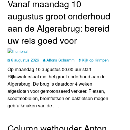
Vanaf maandag 10
Nieuws
augustus groot onderhoud
Foto's
aan de Algerabrug: bereid
Video
uw reis goed voor
Webcam
6 augustus 2026
Alfons Schramm
Kijk op Krimpen
Vacatures
Op maandag 10 augustus 00.00 uur start
Info
Rijkswaterstaat met het groot onderhoud aan de
Algerabrug. De brug is daardoor 4 weken
afgesloten voor gemotoriseerd verkeer. Fietsen,
scootmobielen, bromfietsen en bakfietsen mogen
gebruikmaken van de . . .
Column wethouder Anton