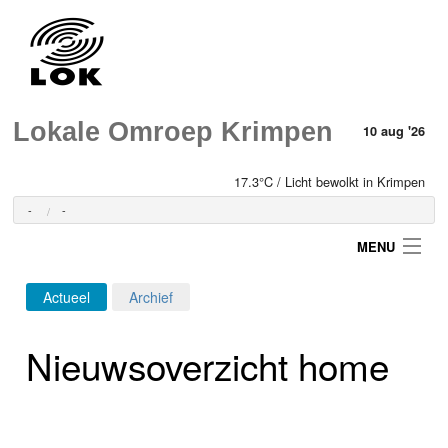
Lokale Omroep Krimpen
10 aug '26
17.3°C / Licht bewolkt in Krimpen
-
-
MENU
Actueel
Archief
Login
Nieuwsoverzicht home
Home
Programma's