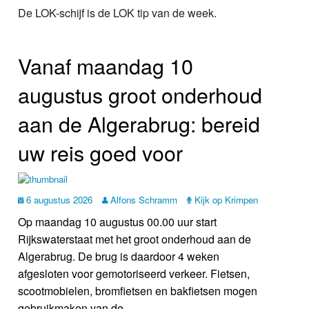
Nieuws
De LOK-schijf is de LOK tip van de week.
Foto's
Vanaf maandag 10
Video
augustus groot onderhoud
Webcam
aan de Algerabrug: bereid
uw reis goed voor
Info
6 augustus 2026
Alfons Schramm
Kijk op Krimpen
Op maandag 10 augustus 00.00 uur start
Rijkswaterstaat met het groot onderhoud aan de
Algerabrug. De brug is daardoor 4 weken
afgesloten voor gemotoriseerd verkeer. Fietsen,
scootmobielen, bromfietsen en bakfietsen mogen
gebruikmaken van de . . .