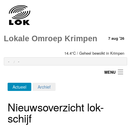
Lokale Omroep Krimpen
7 aug '26
14.4°C / Geheel bewolkt in Krimpen
-
-
MENU
Actueel
Archief
Login
Nieuwsoverzicht lok-
Home
schijf
Programma's