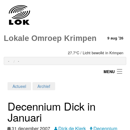
Lokale Omroep Krimpen
9 aug '26
27.7°C / Licht bewolkt in Krimpen
-
-
MENU
Actueel
Archief
Login
Decennium Dick in
Home
Januari
Programma's
31 december 2007
Dick de Klerk
Decennium