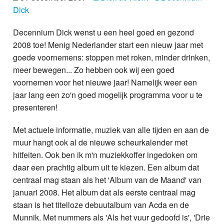
Nieuws
Dick
Decennium Dick wenst u een heel goed en gezond
Foto's
2008 toe! Menig Nederlander start een nieuw jaar met
Video
goede voornemens: stoppen met roken, minder drinken,
meer bewegen... Zo hebben ook wij een goed
Webcam
voornemen voor het nieuwe jaar! Namelijk weer een
jaar lang een zo'n goed mogelijk programma voor u te
Info
presenteren!
Met actuele informatie, muziek van alle tijden en aan de
muur hangt ook al de nieuwe scheurkalender met
hitfeiten. Ook ben ik m'n muziekkoffer ingedoken om
daar een prachtig album uit te kiezen. Een album dat
centraal mag staan als het 'Album van de Maand' van
januari 2008. Het album dat als eerste centraal mag
staan is het titelloze debuutalbum van Acda en de
Munnik. Met nummers als 'Als het vuur gedoofd is', 'Drie