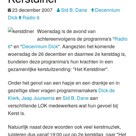
Nieuws
23 december 2007
Sid B. Dane
Decennium
Dick
Radio 6
Foto's
Woensdag is de avond van
Video
achtereenvolgens de programma's "
Radio
6
" en "
Decennium Dick
". Aangezien het komende
Webcam
woensdag de 26 december en daarmee 2e kerstdag is,
bundelen deze programma's hun krachten in een
Info
gezamenlijke kerstuitzending: "Het Kerstdiner".
Onder het genot van een hapje en een drankje en in
gezellige sfeer vragen programmamakers
Dick de
Klerk
,
Jaap Juursema
en
Sid B. Dane
aan
verschillende LOK medewerkers wat hun gevoel bij
Kerst is.
Natuurlijk naast deze woorden ook veel kerstmuziek,
luisteren dus vanaf 19:00 uur op 2e kerstdag, naar "Het