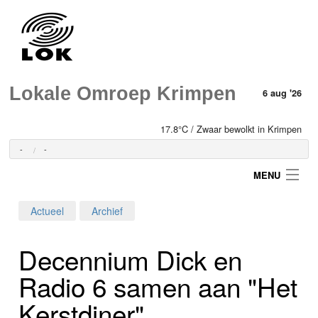
Lokale Omroep Krimpen
6 aug '26
17.8°C / Zwaar bewolkt in Krimpen
-
-
MENU
Actueel
Archief
Login
Decennium Dick en
Home
Radio 6 samen aan "Het
Programma's
Kerstdiner"