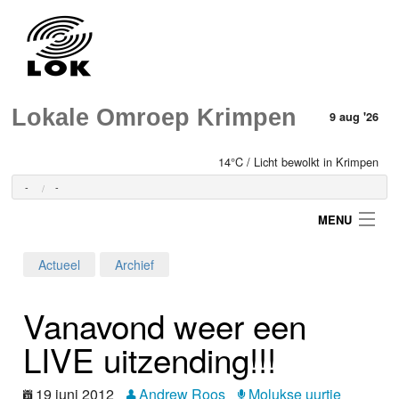
Lokale Omroep Krimpen
9 aug '26
14°C / Licht bewolkt in Krimpen
-
-
MENU
Actueel
Archief
Login
Vanavond weer een
Home
LIVE uitzending!!!
Programma's
19 juni 2012
Andrew Roos
Molukse uurtje