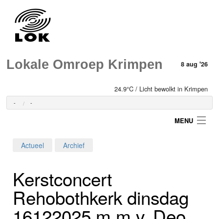
Lokale Omroep Krimpen
8 aug '26
24.9°C / Licht bewolkt in Krimpen
-
-
MENU
Actueel
Archief
Login
Kerstconcert
Home
Rehobothkerk dinsdag
Programma's
16­12­2025 m.m.v. Deo