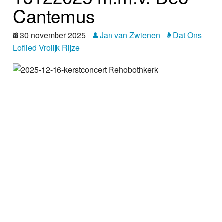
Nieuws
Cantemus
Foto's
30 november 2025
Jan van Zwienen
Dat Ons
Loflied Vrolijk Rijze
Video
Webcam
Info