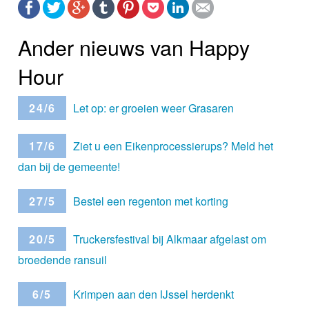
Ander nieuws van Happy
Hour
24/6
Let op: er groeien weer Grasaren
17/6
Ziet u een Eikenprocessierups? Meld het
dan bij de gemeente!
27/5
Bestel een regenton met korting
20/5
Truckersfestival bij Alkmaar afgelast om
broedende ransuil
6/5
Krimpen aan den IJssel herdenkt