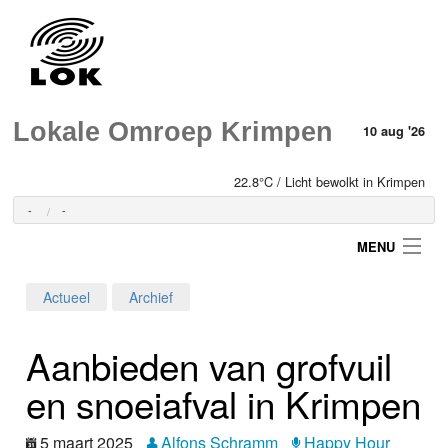
Lokale Omroep Krimpen
10 aug '26
22.8°C / Licht bewolkt in Krimpen
-
-
MENU
Actueel
Archief
Login
Aanbieden van grofvuil
Home
en snoeiafval in Krimpen
Programma's
5 maart 2025
Alfons Schramm
Happy Hour