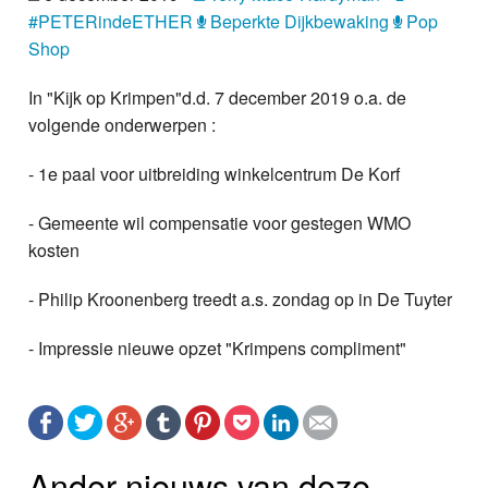
Nieuws
#PETERindeETHER
Beperkte Dijkbewaking
Pop
Shop
Foto's
In "Kijk op Krimpen"d.d. 7 december 2019 o.a. de
Video
volgende onderwerpen :
- 1e paal voor uitbreiding winkelcentrum De Korf
Webcam
- Gemeente wil compensatie voor gestegen WMO
Info
kosten
- Philip Kroonenberg treedt a.s. zondag op in De Tuyter
- Impressie nieuwe opzet "Krimpens compliment"
Ander nieuws van deze