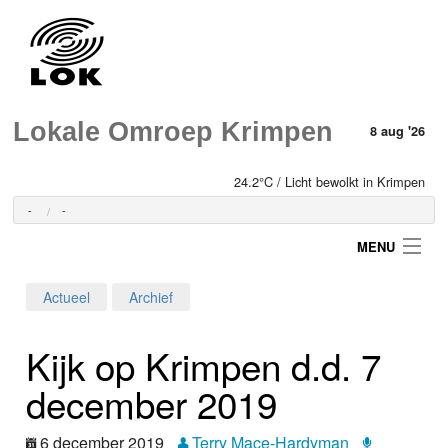
Lokale Omroep Krimpen
8 aug '26
24.2°C / Licht bewolkt in Krimpen
-
-
MENU
Actueel
Archief
Login
Kijk op Krimpen d.d. 7
Home
december 2019
Programma's
6 december 2019
Terry Mace-Hardyman