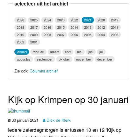
selecteer uit het archief
Nieuws
Foto's
2026
2025
2024
2023
2022
2021
2020
2019
2018
2017
2016
2015
2014
2013
2012
2011
Video
2010
2009
2008
2007
2006
2005
2004
2003
2002
2001
Webcam
januari
februari
maart
april
mei
juni
juli
augustus
september
oktober
november
december
Info
Zie ook:
Columns archief
Kijk op Krimpen op 30 januari
30 januari 2021
Dick de Klerk
Iedere zaterdagmorgen is er tussen 10 en 12 'Kijk op