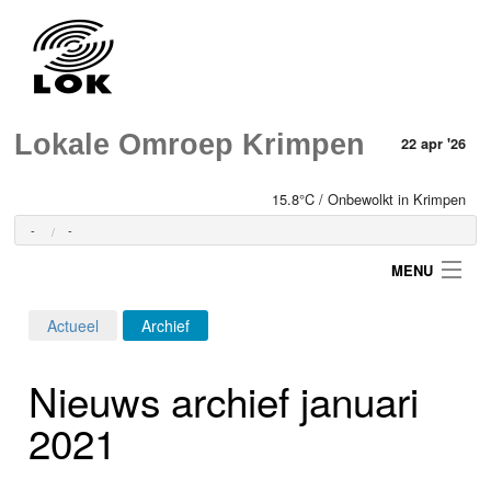
Lokale Omroep Krimpen
22 apr '26
15.8°C / Onbewolkt in Krimpen
-
-
MENU
Actueel
Archief
Login
Nieuws archief januari
Home
2021
Programma's