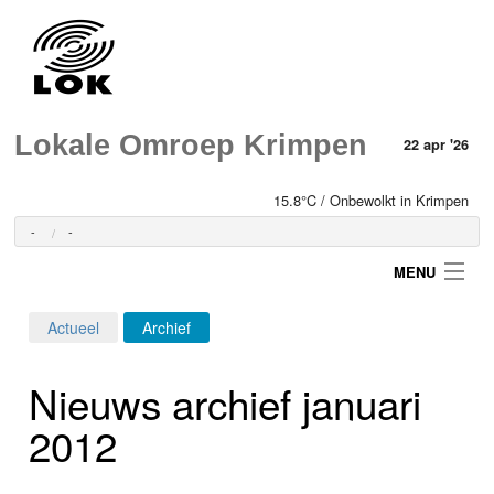
Lokale Omroep Krimpen
22 apr '26
15.8°C / Onbewolkt in Krimpen
-
-
MENU
Actueel
Archief
Login
Nieuws archief januari
Home
2012
Programma's