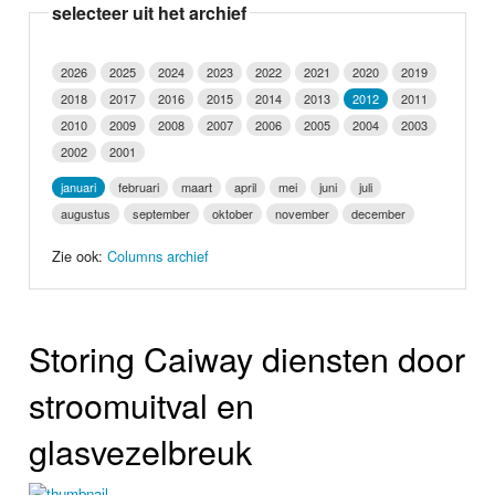
selecteer uit het archief
Nieuws
Foto's
2026
2025
2024
2023
2022
2021
2020
2019
2018
2017
2016
2015
2014
2013
2012
2011
Video
2010
2009
2008
2007
2006
2005
2004
2003
2002
2001
Webcam
januari
februari
maart
april
mei
juni
juli
augustus
september
oktober
november
december
Info
Zie ook:
Columns archief
Storing Caiway diensten door
stroomuitval en
glasvezelbreuk