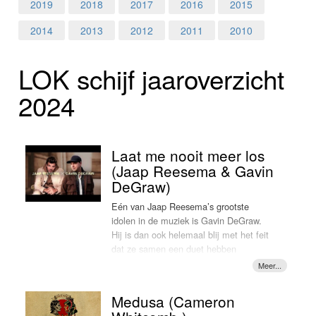
Home
2019
2018
2017
2016
2015
2014
2013
2012
2011
2010
Programma's
LOK schijf jaar­over­zicht
Nieuws
2024
Foto's
Video
Laat me nooit meer los
(Jaap Reesema & Gavin
Webcam
DeGraw)
Eén van Jaap Reesema’s grootste
Info
idolen in de muziek is Gavin DeGraw.
Hij is dan ook helemaal blij met het feit
dat ze samen een duet hebben
opgenomen. Het gaat om een nieuwe
versie van het liedje 'Laat me nooit meer
los' dat vorig jaar verscheen op
Medusa (Cameron
Reesema’s album 'Als je voor me staat'.