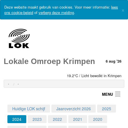
Deze website maakt gebruik van cookies. Voor meer informatie:
lees
×
ons cookie-beleid
of
verberg deze melding
.
Lokale Omroep Krimpen
6 aug '26
19.2°C / Licht bewolkt in Krimpen
-
-
MENU
Huidige LOK schijf
Jaaroverzicht 2026
2025
Login
2024
2023
2022
2021
2020