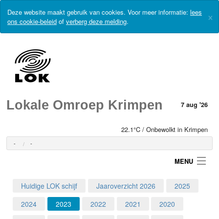
Deze website maakt gebruik van cookies. Voor meer informatie:
lees
×
ons cookie-beleid
of
verberg deze melding
.
Lokale Omroep Krimpen
7 aug '26
22.1°C / Onbewolkt in Krimpen
-
-
MENU
Huidige LOK schijf
Jaaroverzicht 2026
2025
Login
2024
2023
2022
2021
2020