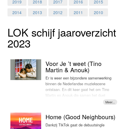
Home
2019
2018
2017
2016
2015
2014
2013
2012
2011
2010
Programma's
LOK schijf jaar­over­zicht
Nieuws
2023
Foto's
Video
Voor Je ’t weet (Tino
Martin & Anouk)
Webcam
Er is weer een bijzondere samenwerking
binnen de Nederlandse muziekscene
Info
ontstaan. En dit keer gaat het om Tino
Martin en Anouk die samen het duet
'Voor Je ’t weet' hebben opgenomen.
Anouk, die eigenlijk geen
Nederlandstalig meer wil zingen, was
Home (Good Neighbours)
onder de indruk van een demo die ze
van Tino opgestuurd kreeg. "Dat is echt
Dankzij TikTok gaat de debuutsingle