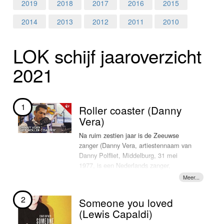
Home
2019
2018
2017
2016
2015
2014
2013
2012
2011
2010
Programma's
LOK schijf jaar­over­zicht
Nieuws
2021
Foto's
Video
1
Roller coaster (Danny
Vera)
Webcam
Na ruim zestien jaar is de Zeeuwse
zanger (Danny Vera, artiestennaam van
Info
Danny Polfliet, Middelburg, 31 mei
1977, is een Nederlands zanger,
muzikant en songwriter. Zijn muziek valt
onder de noemer americana) weer terug
op de radio en in de hitlijsten. Op vrijdag
2
Someone you loved
15 maart 2019 bracht de Americana
(Lewis Capaldi)
artiest de single ‘Roller Coaster’ uit,