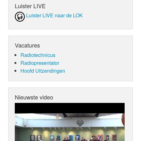
om hun opbeurende producties en emotionele teks
Luister LIVE
enorm hits met ‘Summer On You’, ‘Up Till Dawn’,
Gone’, ‘Perfect’ en natuurlijk ‘Letters’. Toen de wer
Luister LIVE naar de LOK
stilstand kwam, bleven ze hun schrijf- en opnamep
hoogten brengen en overstegen ze de 1 miljard stre
uithoeken van de wereld. Nu hebben Lucas & Steve
reeks samenwerkingen en solo-releases opgezet, d
Vacatures
vrijmaken voor wat hun belangrijkste jaar tot nu to
De Nederlandse broers Victor en Stephan Leicher 
Radiotechnicus
DubVision met wereldberoemde DJ’s als Hardwell,
Radiopresentator
Tiësto. Met zeventien Beatport Overall Chart Top 10
Hoofd Uitzendingen
Progressive House Chart #1’s en een Beatport Ele
hun naam en meer dan 50 miljoen YouTube-, Sou
Spotify-plays, hebben ze zichzelf ontplooid als een 
EDM. Met meer dan 200.000 dagelijkse plays en 
Nieuwste video
miljoen maandelijkse luisteraars over de hele werel
al, kun je zeggen dat hun muziek van hoog niveau 
geliefd is. Daarbij hebben ze met hun sterke soci
over de hele wereld gekregen.