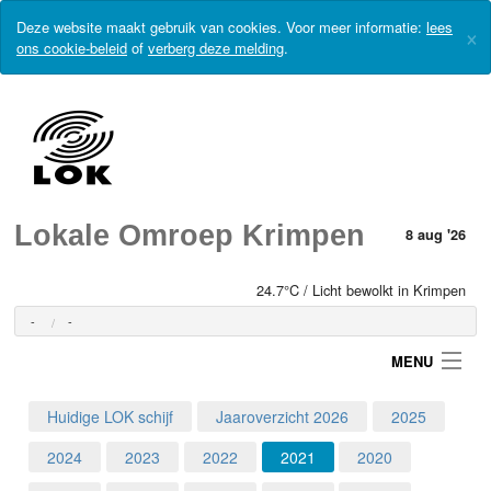
Deze website maakt gebruik van cookies. Voor meer informatie:
lees
×
ons cookie-beleid
of
verberg deze melding
.
Lokale Omroep Krimpen
8 aug '26
24.7°C / Licht bewolkt in Krimpen
-
-
MENU
Huidige LOK schijf
Jaaroverzicht 2026
2025
Login
2024
2023
2022
2021
2020