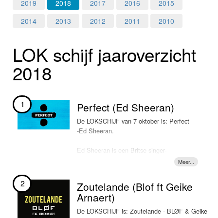
Home
2019
2018
2017
2016
2015
2014
2013
2012
2011
2010
Programma's
LOK schijf jaar­over­zicht
Nieuws
2018
Foto's
Video
1
Perfect (Ed Sheeran)
Webcam
De LOKSCHIJF van 7 oktober is: Perfect
-Ed Sheeran.
Info
Ed Sheeran is een Britse singer-
songwriter ((Halifax, 17 februari 1991)
die in juni 2011 met zijn debuutsingle
"The A Team" meteen in eigen land
2
Zoutelande (Blof ft Geike
doorbreekt. Een paar maanden later
Arnaert)
wordt de track ook in Nederland
opgepikt. Zijn debuutalbum "+"
De LOKSCHIJF is: Zoutelande - BLØF & Geike