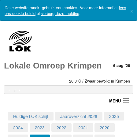
Deze website maakt gebruik van cookies. Voor meer informatie:
lees
×
ons cookie-beleid
of
verberg deze melding
.
Lokale Omroep Krimpen
6 aug '26
20.3°C / Zwaar bewolkt in Krimpen
-
-
MENU
Huidige LOK schijf
Jaaroverzicht 2026
2025
Login
2024
2023
2022
2021
2020