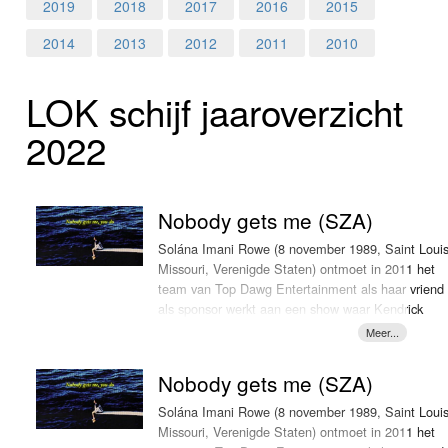
Home
2019
2018
2017
2016
2015
2014
2013
2012
2011
2010
Programma's
LOK schijf jaar­over­zicht
Nieuws
2022
Foto's
Video
Nobody gets me (SZA)
Webcam
Solána Imani Rowe (8 november 1989, Saint Louis
Missouri, Verenigde Staten) ontmoet in 2011 het
team van Top Dawg Entertainment als haar vriend
Vacatures
als sponsor werkt aan een show waar Kendrick
Lamar een optreden verzorgt. Op dat moment
Info
worden opnames overhandigd en niet veel later
neemt ze muziek op. Ze brengt in het najaar van
Nobody gets me (SZA)
2012 haar eerste ep 'See.Sza.Run' uit die een half
jaar later een vervolg krijgt met 'S'. Niet veel later
Solána Imani Rowe (8 november 1989, Saint Louis
krijgt ze een contract bij Top Dawg Entertainment.
Missouri, Verenigde Staten) ontmoet in 2011 het