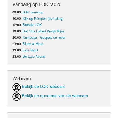
van Dalen is er gewerkt aan nieuwe muziek. Na de
Vandaag op LOK radio
popster doen, maar haar residentie in Las Vegas b
debuutsingle 'Only us' afgelopen juli is dit de nieu
het nieuwe jaar nog snel verandering in.
LOK non-stop
09:00
LOKSCHIJF 'Take A Chance'.
Op “When I’m gone” werkte Katy Perry samen me
Kijk op Krimpen (herhaling)
10:00
producer Alesso
Broodje LOK
12:00
Dat Ons Loflied Vrolijk Rijze
19:00
Kumbaya - Gospels en meer
20:00
Onder de hoede van producer Bas van Dalen en
Blues & More
21:00
zanger Alain Clark is er gewerkt aan nieuwe muzie
Late Night
22:00
Na de debuutsingle 'Only us' afgelopen juli is dit d
De Late Avond
nieuwe LOKSCHIJF 'Take A Chance'.
23:00
Webcam
Bekijk de LOK webcam
Bekijk de opnames van de webcam
, die al ruim boven de drie miljard streams op Spoti
verzilverde. Zijn gevoel voor het maken van hits sp
voordeel van Katy Perry, die met deze gloednieuwe
eindelijk terug een monsterhit kan scoren. Op vlak 
single degelijk in elkaar en Perry bewijst waarom ze