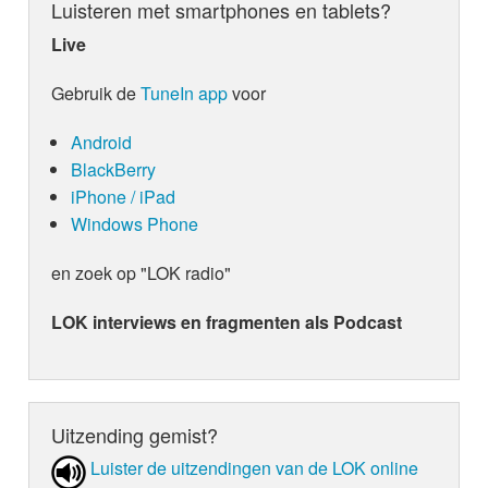
Luisteren met smartphones en tablets?
nummer één hits achter haar naam heeft staan. “W
fijne radiopop, die ons gelukkig weet te stemmen d
Live
refrein, maar bevat tegelijk ook weinig verrassen
zijn benieuwd of dit de grote terugkeer van de hit
Gebruik de
TuneIn app
voor
Een hulpmiddeltje hierbij is het worden van de L
Android
BlackBerry
iPhone / iPad
Windows Phone
en zoek op "LOK radio"
LOK interviews en fragmenten als Podcast
Uitzending gemist?
Luister de uit­zen­din­gen van de LOK online