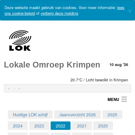
Deze website maakt gebruik van cookies. Voor meer informatie:
lees
×
ons cookie-beleid
of
verberg deze melding
.
Lokale Omroep Krimpen
10 aug '26
20.7°C / Licht bewolkt in Krimpen
-
-
MENU
Huidige LOK schijf
Jaaroverzicht 2026
2025
Login
2024
2023
2022
2021
2020