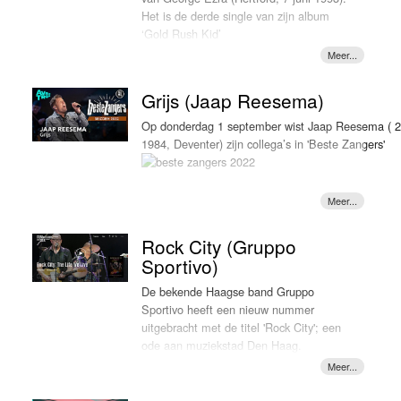
!
LOKSCHIJF
gave him a 25% chance of living past a
Het is de derde single van zijn album
year. He had always been my best friend
‘Gold Rush Kid’
and the person I looked up to the most,
so I wrote him this song.” Begin
, genaamd 'The Miracle Collector’s Edition’. Maar 
september is de video van het
single 'Face it alone' LOKSCHIJF!
Grijs (Jaap Reesema)
persoonlijke nummer in première
gegaan. De video is geregisseerd door
Op donderdag 1 september wist Jaap Reesema ( 2
. In
Sean Loaney, de broer van Dean
1984, Deventer) zijn collega’s in 'Beste Zangers'
‘How do I say goodbye’
schreef Dean samen met Joh Hume.
Deze week is de single van Dean Lewis
de LOKSCHIJF!
Engeland belandde de plaat, met de hit
Rock City (Gruppo
singles ‘Anyone for you’ en ‘Green,
Sportivo)
green Grass’ in de eerste week van
release op de eerste plaats in de Britse
De bekende Haagse band Gruppo
album lijst. De nieuwe single ‘Dance all
Sportivo heeft een nieuw nummer
over me’ voelt wat elektronischer dan
tot tranen te roeren met een cover van het numme
uitgebracht met de titel 'Rock City'; een
zijn eerdere successen. Je zou bijna
'Grijs' van Nielson. Voor Nielson zelf een nummer 
ode aan muziekstad Den Haag.
denken dat George Ezra voor de track
veel emotionele waarde, toch hield hij het droog: "
Het nummer is geproduceerd door
heeft samengewerkt met een DJ als
tranen zijn op."
frontman Hans Vandenburg van Gruppo
David Guetta of Calvin Harris, maar dat
De uitzending van 1 september stond in het teken 
Sportivo en Robert Jan Stips, bekend