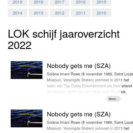
Home
2019
2018
2017
2016
2015
2014
2013
2012
2011
2010
Programma's
LOK schijf jaar­over­zicht
Nieuws
2022
Foto's
Video
Nobody gets me (SZA)
Webcam
Solána Imani Rowe (8 november 1989, Saint Louis
Missouri, Verenigde Staten) ontmoet in 2011 het
team van Top Dawg Entertainment als haar vriend
Info
als sponsor werkt aan een show waar Kendrick
Lamar een optreden verzorgt. Op dat moment
worden opnames overhandigd en niet veel later
neemt ze muziek op. Ze brengt in het najaar van
Nobody gets me (SZA)
2012 haar eerste ep 'See.Sza.Run' uit die een half
jaar later een vervolg krijgt met 'S'. Niet veel later
Solána Imani Rowe (8 november 1989, Saint Louis
krijgt ze een contract bij Top Dawg Entertainment.
Missouri, Verenigde Staten) ontmoet in 2011 het