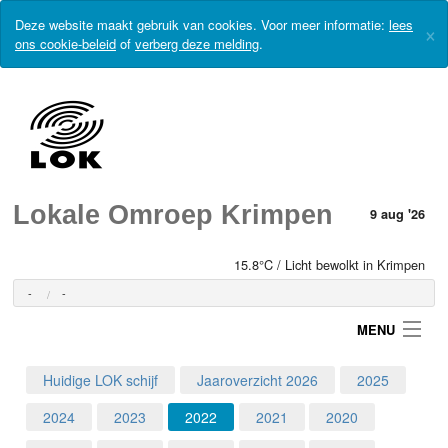
Deze website maakt gebruik van cookies. Voor meer informatie:
lees
×
ons cookie-beleid
of
verberg deze melding
.
Lokale Omroep Krimpen
9 aug '26
15.8°C / Licht bewolkt in Krimpen
-
-
MENU
Huidige LOK schijf
Jaaroverzicht 2026
2025
Login
2024
2023
2022
2021
2020