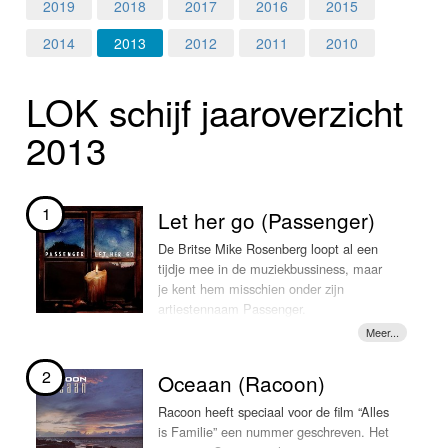
Home
2019
2018
2017
2016
2015
2014
2013
2012
2011
2010
Programma's
LOK schijf jaar­over­zicht
Nieuws
2013
Foto's
Video
1
Let her go (Passenger)
Webcam
De Britse Mike Rosenberg loopt al een
tijdje mee in de muziekbussiness, maar
je kent hem misschien onder zijn
Info
artiestennaam Passenger.
Het zou kunnen dat je Passenger al
eens live hebt gezien, want hij stond 12
2
Oceaan (Racoon)
maart 2012 ook in het voorprogramma
van Ed Sheeran in de Melkweg. 3FM
Racoon heeft speciaal voor de film “Alles
prijswinnares Kelly schreef een verslag
is Familie” een nummer geschreven. Het