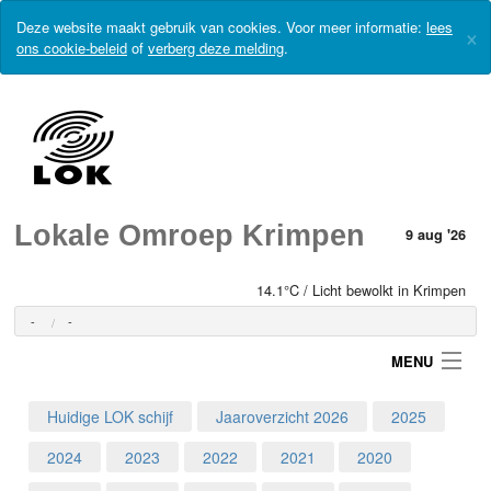
Deze website maakt gebruik van cookies. Voor meer informatie:
lees
×
ons cookie-beleid
of
verberg deze melding
.
Lokale Omroep Krimpen
9 aug '26
14.1°C / Licht bewolkt in Krimpen
-
-
MENU
Huidige LOK schijf
Jaaroverzicht 2026
2025
Login
2024
2023
2022
2021
2020