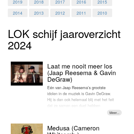
Home
2019
2018
2017
2016
2015
2014
2013
2012
2011
2010
Programma's
LOK schijf jaar­over­zicht
Nieuws
2024
Foto's
Video
Laat me nooit meer los
(Jaap Reesema & Gavin
Webcam
DeGraw)
Eén van Jaap Reesema’s grootste
Info
idolen in de muziek is Gavin DeGraw.
Hij is dan ook helemaal blij met het feit
dat ze samen een duet hebben
opgenomen. Het gaat om een nieuwe
versie van het liedje 'Laat me nooit meer
los' dat vorig jaar verscheen op
Medusa (Cameron
Reesema’s album 'Als je voor me staat'.