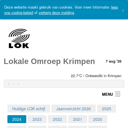
Deze website maakt gebruik van cookies. Voor meer informatie:
lees
×
ons cookie-beleid
of
verberg deze melding
.
Lokale Omroep Krimpen
7 aug '26
22.7°C / Onbewolkt in Krimpen
-
-
MENU
Huidige LOK schijf
Jaaroverzicht 2026
2025
Login
2024
2023
2022
2021
2020