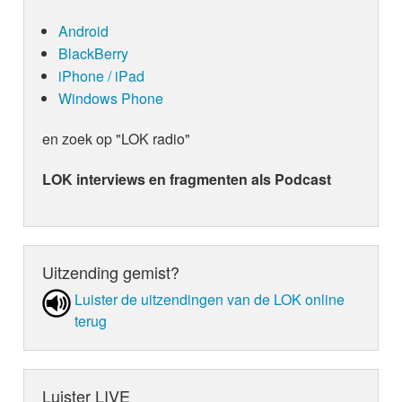
nummer één hits achter haar naam heeft staan. “W
Android
fijne radiopop, die ons gelukkig weet te stemmen d
refrein, maar bevat tegelijk ook weinig verrassen
BlackBerry
zijn benieuwd of dit de grote terugkeer van de hit
iPhone / iPad
Een hulpmiddeltje hierbij is het worden van de L
Windows Phone
en zoek op "LOK radio"
LOK interviews en fragmenten als Podcast
Uitzending gemist?
Luister de uit­zen­din­gen van de LOK online
terug
Luister LIVE