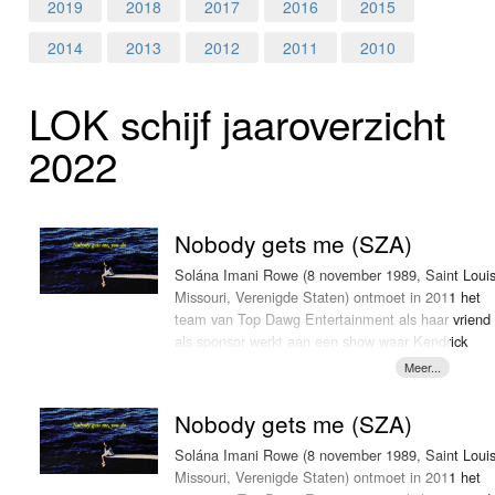
Home
2019
2018
2017
2016
2015
2014
2013
2012
2011
2010
Programma's
LOK schijf jaar­over­zicht
Nieuws
2022
Foto's
Video
Nobody gets me (SZA)
Webcam
Solána Imani Rowe (8 november 1989, Saint Louis
Missouri, Verenigde Staten) ontmoet in 2011 het
team van Top Dawg Entertainment als haar vriend
Info
als sponsor werkt aan een show waar Kendrick
Lamar een optreden verzorgt. Op dat moment
worden opnames overhandigd en niet veel later
neemt ze muziek op. Ze brengt in het najaar van
Nobody gets me (SZA)
2012 haar eerste ep 'See.Sza.Run' uit die een half
jaar later een vervolg krijgt met 'S'. Niet veel later
Solána Imani Rowe (8 november 1989, Saint Louis
krijgt ze een contract bij Top Dawg Entertainment.
Missouri, Verenigde Staten) ontmoet in 2011 het