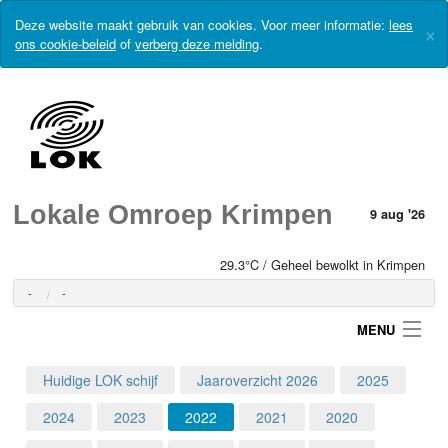
Deze website maakt gebruik van cookies. Voor meer informatie:
lees
×
ons cookie-beleid
of
verberg deze melding
.
Lokale Omroep Krimpen
9 aug '26
29.3°C / Geheel bewolkt in Krimpen
-
-
MENU
Huidige LOK schijf
Jaaroverzicht 2026
2025
Login
2024
2023
2022
2021
2020