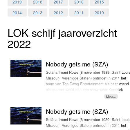
Home
2019
2018
2017
2016
2015
2014
2013
2012
2011
2010
Programma's
LOK schijf jaar­over­zicht
Nieuws
2022
Foto's
Video
Nobody gets me (SZA)
Webcam
Solána Imani Rowe (8 november 1989, Saint Louis
Missouri, Verenigde Staten) ontmoet in 2011 het
team van Top Dawg Entertainment als haar vriend
Info
als sponsor werkt aan een show waar Kendrick
Lamar een optreden verzorgt. Op dat moment
worden opnames overhandigd en niet veel later
neemt ze muziek op. Ze brengt in het najaar van
Nobody gets me (SZA)
2012 haar eerste ep 'See.Sza.Run' uit die een half
jaar later een vervolg krijgt met 'S'. Niet veel later
Solána Imani Rowe (8 november 1989, Saint Louis
krijgt ze een contract bij Top Dawg Entertainment.
Missouri, Verenigde Staten) ontmoet in 2011 het