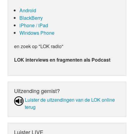
nummer één hits achter haar naam heeft staan. “W
Android
fijne radiopop, die ons gelukkig weet te stemmen d
refrein, maar bevat tegelijk ook weinig verrassen
BlackBerry
zijn benieuwd of dit de grote terugkeer van de hit
iPhone / iPad
Een hulpmiddeltje hierbij is het worden van de L
Windows Phone
en zoek op "LOK radio"
LOK interviews en fragmenten als Podcast
Uitzending gemist?
Luister de uit­zen­din­gen van de LOK online
terug
Luister LIVE