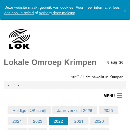
Deze website maakt gebruik van cookies. Voor meer informatie:
lees
×
ons cookie-beleid
of
verberg deze melding
.
Lokale Omroep Krimpen
8 aug '26
18°C / Licht bewolkt in Krimpen
-
-
MENU
Huidige LOK schijf
Jaaroverzicht 2026
2025
Login
2024
2023
2022
2021
2020