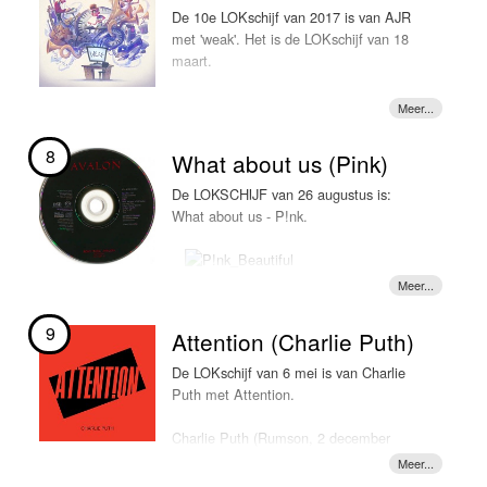
nu voorbij en dropt hij zijn nieuwe track
In 2017 werkt Jonas Blue samen met de
De 10e LOKschijf van 2017 is van AJR
"Too good at goodbyes". En wat is 'ie
Australische zanger William Singe op de track
met 'weak'. Het is de LOKschijf van 18
lekker hè? Het lijkt alsof Sam Smith
"Mama" dat deze week LOKSCHIJF is.
maart.
nooit is weggeweest. De track is weer
een echte tranentrekker, compleet met
koortje en al -> LOKSCHIJF
8
What about us (Pink)
De LOKSCHIJF van 26 augustus is:
What about us - P!nk.
9
Attention (Charlie Puth)
De LOKschijf van 6 mei is van Charlie
Puth met Attention.
Charlie Puth (Rumson, 2 december
1991, is een Amerikaans zanger en
pianist) plaatst vooral akoestische