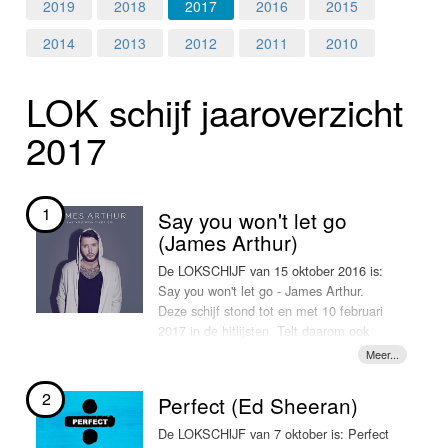
Home
2019
2018
2017
2016
2015
2014
2013
2012
2011
2010
Programma's
LOK schijf jaar­over­zicht
Nieuws
2017
Foto's
Video
1
Say you won't let go
(James Arthur)
Webcam
De LOKSCHIJF van 15 oktober 2016 is:
Say you won't let go - James Arthur.
Info
Deze schijf stond tot en met 10 februari
2017 in de hitlijsten. Telt daarom ook
nog mee voor het LOKschijf hitoverzicht
van 2017. En daarmee de terechte
nummer 1 van het LOKschijf hitoverzicht
2
Perfect (Ed Sheeran)
2017!!
De LOKSCHIJF van 7 oktober is: Perfect