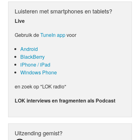
brengt ze een cover van Jij Bent De Liefde, origin
Veel luisterplezier!
in 2015 een hitje voor Guus Meeuwis. Een pracht
Luisteren met smartphones en tablets?
Live
Gebruik de
TuneIn app
voor
Android
BlackBerry
iPhone / iPad
Windows Phone
en zoek op "LOK radio"
LOK interviews en fragmenten als Podcast
Uitzending gemist?