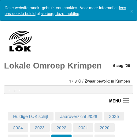
Deze website maakt gebruik van cookies. Voor meer informatie:
lees
×
ons cookie-beleid
of
verberg deze melding
.
Lokale Omroep Krimpen
6 aug '26
17.8°C / Zwaar bewolkt in Krimpen
-
-
MENU
Huidige LOK schijf
Jaaroverzicht 2026
2025
Login
2024
2023
2022
2021
2020