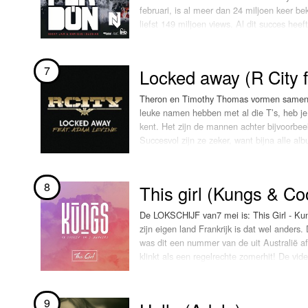
februari, is al meer dan 24 miljoen keer b
liefst 149 miljoen views. Al dit succes he
de zanger.
7
Locked away (R City 
Theron en Timothy Thomas vormen samen h
leuke namen hebben met al die T’s, heb je 
kent. Het zijn de mannen achter bijvoorb
Succesvol zijn ze zeker, want bijna alle 
gewonnen in de afgelopen jaren.
Maar Theron en Timothy kunnen zelf ook b
8
This girl (Kungs & Co
uit. Voor hun nieuwe single hebben ze Adam
van R.City. Theron en Timothy Thomas w
De LOKSCHIJF van7 mei is: This Girl - Kun
zijn eigen land Frankrijk is dat wel anders
was dit een nummer van de uit Australië a
klinkt als een regelrechte zomerhit! De vi
deze heelijke temperatuur!
9