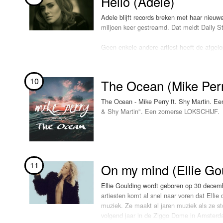
Hello (Adele)
Adele blijft records breken met haar nieu
miljoen keer gestreamd. Dat meldt Daily St
Geen enkele andere artiest heeft de afgelop
binnen een week na de release 345.000 exe
Adele bracht vorige week voor het eerst in
10
The Ocean (Mike Perr
"Skyfall" in 2012, de titelsong van de gel
The Ocean - Mike Perry ft. Shy Martin. Een
In november zal Adele in een uur durende 
& Shy Martin". Een zomerse LOKSCHIJF.
de special Adele at the BBC wordt de 27-j
Megasingle Top-100 en de nieuwe LOKSCH
11
On my mind (Ellie Go
Ellie Goulding wordt geboren op 30 decembe
artiesten komt al snel naar voren dat Ellie 
muziek. Ze maakt al jaren muziek als ze st
volgend jaar in de Ziggo Dome in Amsterd