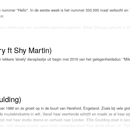
we nummer "Hello". In de eerste week is het nummer 333.000 maal verkocht en 
ar.
en vijftien jaar een soortelijke prestatie geleverd. Alleen Shaggy verkocht in 
mplaren van zijn hit "It wasn't me".
 drie jaar tijd een nieuw nummer uit. Het laatste nummer dat Adele uitbracht w
y ft Shy Martin)
ijknamige Bondfilm. Binnenkort lanceert ze haar nieuwe album genaamd "25".
 lekkere 'slowly' dansplaatje uit begin mei 2016 van het gelegenheidsduo: "Mi
special op televisie een aantal andere nummers van haar nieuwe album laten h
arige zangeres geïnterviewd door Graham Norton. "Hello", de nieuwe nummer 1
IJF!.
ulding)
r 1986 en ze groeit op in de buurt van Hereford, Engeland. Zoals bij vele gro
de muziekindustrie in wilt. Vanaf haar veertiende schrijft en maakt ze al haar e
opt met haar studie drama en verhuist naar Londen. Ellie Goulding staat in jan
am, mét nieuwe muziek, want begin november komt haar derde album uit: "Del