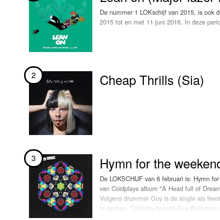
De nummer 1 LOKschijf van 2015, is ook de
Luister LOK Live
Donderdag
2015 tot en met 11 juni 2016. In deze pe
LOK schijf
Vrijdag
Oude LOK programma's
Zaterdag
2
Cheap Thrills (Sia)
Zondag
3
Hymn for the weekend
De LOKSCHIJF van 6 februari is: Hymn for 
van Coldplays album "A Head full of Drea
Volgens drummer Guy is de single als fee
te nemen. Coldplay-bassist Guy Berryman v
professional. I think she was in and out in