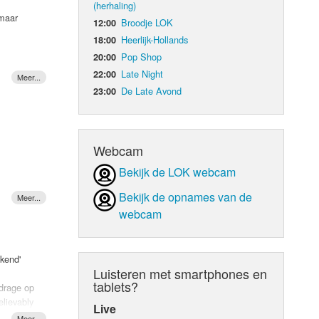
(herhaling)
 maar
Broodje LOK
12:00
d Orgaan
Heerlijk-Hollands
18:00
Pop Shop
20:00
Late Night
22:00
De Late Avond
23:00
Webcam
Bekijk de LOK webcam
Bekijk de opnames van de
webcam
kend'
Luisteren met smartphones en
.
tablets?
jdrage op
lievably
Live
lekkere