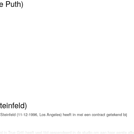
e Puth)
teinfeld)
e Steinfeld (11-12-1996, Los Angeles) heeft in mei een contract getekend bij
l in True Grit) heeft veel tijd gespendeerd in de studio om aan haar eerste al