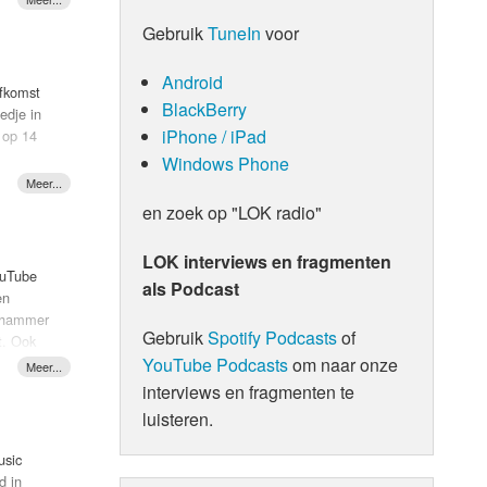
Gebruik
TuneIn
voor
Android
afkomst
BlackBerry
edje in
iPhone / iPad
 op 14
Windows Phone
en zoek op "LOK radio"
LOK interviews en fragmenten
ouTube
als Podcast
en
chhammer
Gebruik
Spotify Podcasts
of
t. Ook
YouTube Podcasts
om naar onze
 Years"
interviews en fragmenten te
luisteren.
usic
d in