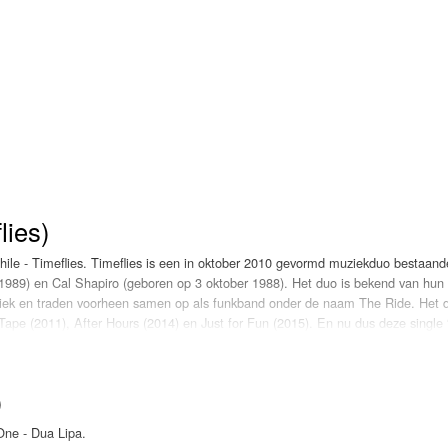
On My Mind', want behalve dat het bij 3FM vorige week Megahit was, is het n
lies)
ile - Timeflies. Timeflies is een in oktober 2010 gevormd muziekduo bestaande
1989) en Cal Shapiro (geboren op 3 oktober 1988). Het duo is bekend van hun
ziek en traden voorheen samen op als funkband onder de naam The Ride. Het 
Tape (2011), After Hours (2014) en Just for Fun (2015). En nu dus deze single
)
One - Dua Lipa.