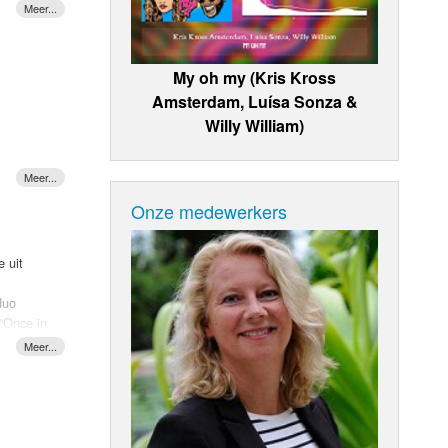
u
My oh my (Kris Kross
Amsterdam, Luísa Sonza &
Willy William)
Onze medewerkers
 uit
duo
 “Once in