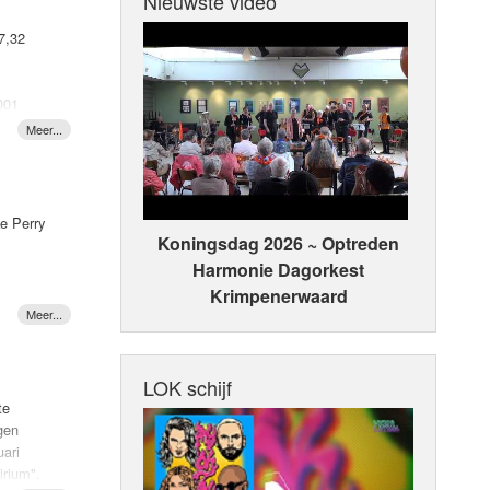
Nieuwste video
7,32
2001
as
ke Perry
oren. In
Koningsdag 2026 ~ Optreden
 in de
Harmonie Dagorkest
Krimpenerwaard
LOK schijf
te
igen
uari
irium".