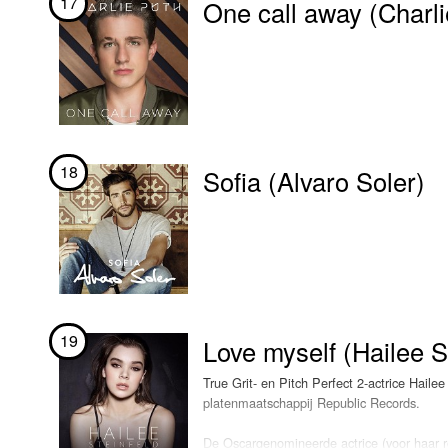
17
One call away (Charli
18
Sofia (Alvaro Soler)
19
Love myself (Hailee S
True Grit- en Pitch Perfect 2-actrice Haile
platenmaatschappij Republic Records.
De Oscargenomineerde actrice (voor haar ro