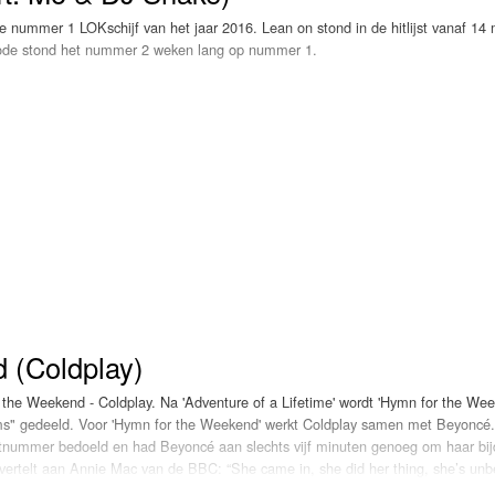
 nummer 1 LOKschijf van het jaar 2016. Lean on stond in de hitlijst vanaf 14
Programmabeleid Bepalen
riode stond het nummer 2 weken lang op nummer 1.
Weerman
Over Krimpen a/d IJssel
 (Coldplay)
the Weekend - Coldplay. Na 'Adventure of a Lifetime' wordt 'Hymn for the Wee
ms" gedeeld. Voor 'Hymn for the Weekend' werkt Coldplay samen met Beyoncé
stnummer bedoeld en had Beyoncé aan slechts vijf minuten genoeg om haar bi
ertelt aan Annie Mac van de BBC: “She came in, she did her thing, she’s unbe
 five minutes. We’re just so blessed to have her sing on one of our songs”. Een 