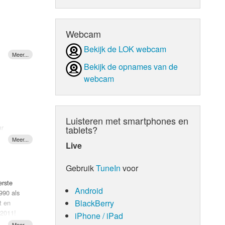
d Orgaan
Webcam
Bekijk de LOK webcam
Bekijk de opnames van de
webcam
Luisteren met smartphones en
ar
tablets?
Live
Gebruik
TuneIn
voor
our
Johnny
erste
roep
Android
990 als
BlackBerry
t en
 2011!
iPhone / iPad
derd door
er