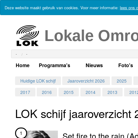
Deze website maakt gebruik van cookies. Voor meer informatie:
lees ons c
Lokale Omr
-
-
Home
Programma's
Nieuws
Foto's
Alle dagen
Actueel Lokaal Nieuw
Algeme
Huidige LOK schijf
Jaaroverzicht 2026
2025
2017
2016
2015
2014
2013
201
Weekschema
LOK nieuws
Evenem
Per dag
Kabelkrant
Progra
Maandag
LOK schijf jaar­over­zicht
Alle programma's
Columns
Smoele
Dinsdag
1
Set fire to the rain (A
Uitzending gemist?
RSS feed
Woensdag