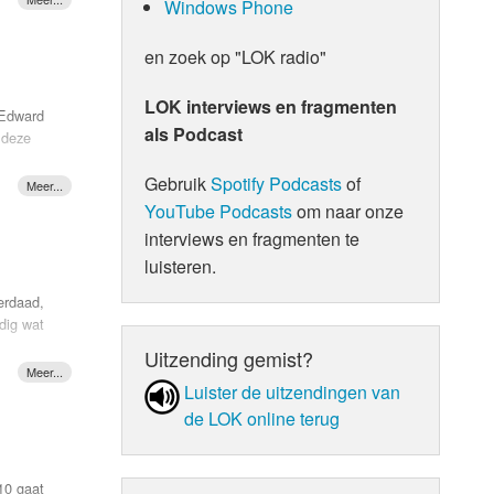
Windows Phone
zes en De
HIJF.
In 2004
en zoek op "LOK radio"
ty Weels
en de
LOK interviews en fragmenten
 Edward
als Podcast
 deze
nder de
Gebruik
Spotify Podcasts
of
et het
out you
e ze een
n
YouTube Podcasts
om naar onze
 nummer
interviews en fragmenten te
luisteren.
werd
e adem
erdaad,
n
dig wat
latina
Uitzending gemist?
single in
draai
s
Luister de uit­zen­din­gen van
Birdy
 22
 wat een
de LOK online terug
or the
an aller
10 gaat