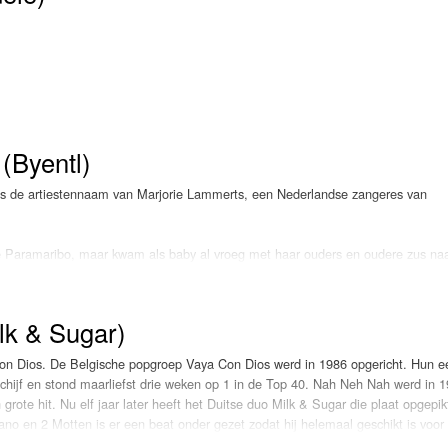
Programmabeleid Bepalen
Weerman
Over Krimpen a/d IJssel
(Byentl)
 is de artiestennaam van Marjorie Lammerts, een Nederlandse zangeres van
 Paramaribo, maar kwam als baby al vroeg met haar ouders en oudere zus na
het muziekvirus, waarna ze op 12-jarige leeftijd haar eerste stappen in de
tenjachten behaalde Lammerts met gemak de finaleplaats.
lk & Sugar)
ftijd. Lammerts zingt in de Belgische meidengroep Loving Angels die een wereldt
op door in de achtergrondkoren van onder meer Golden Earring, Lee Towers, 
on Dios. De Belgische popgroep Vaya Con Dios werd in 1986 opgericht. Hun e
jaar gaat Lammerts een nieuwe uitdaging aan. Ze wordt leadzangeres van de g
hijf en stond maarliefst drie weken op 1 in de Top 40. Nah Neh Nah werd in 1
ergrondzang voor de theatertour van haar nicht Ruth Jacott te verzorgen.
grote hit. Nu elf jaar later heeft het Duitse duo Milk & Sugar die plaat opgepik
no en 2 Motten is er een beat onder gezet zodat hij helemaal geschikt is voor
erts in de dertig man sterke succesgroep Gospel Train, waarna ze wordt bena
 om de Top 40 in te komen met de grote hit Let The Sun Shine. Gaat het nu we