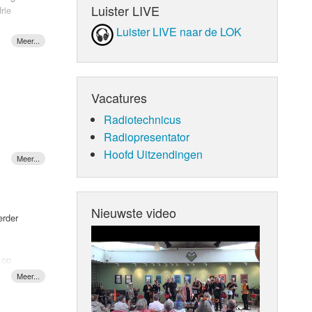
Luister LIVE
rie
re To
Luister LIVE naar de LOK
erken
ents
.
derde
ntl op
t ook
Vacatures
Radiotechnicus
Radiopresentator
Hoofd Uitzendingen
Nieuwste video
erder
 op
, maar
jn bedrog
t hij als