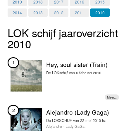
Home
2019
2018
2017
2016
2015
2014
2013
2012
2011
2010
Programma's
LOK schijf jaar­over­zicht
Nieuws
2010
Foto's
Video
1
Hey, soul sister (Train)
Webcam
De LOKschijf van 6 februari 2010
Info
2
Alejandro (Lady Gaga)
De LOKSCHIJF van 22 mei 2010 is:
Alejandro - Lady GaGa.