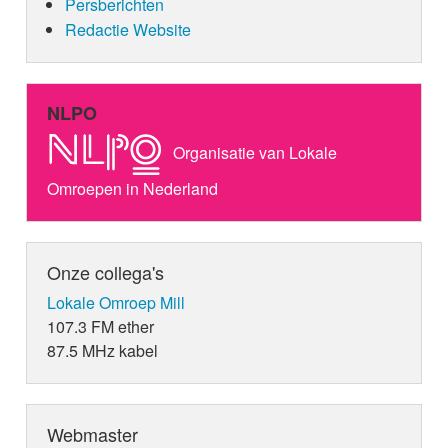
genaamd Everytime I think of you
Persberichten
(oorspronkelijk van The Babys). Het
Redactie Website
betekende zijn elfde nummer 1-hit.
Van 1994 tot 2006 heeft Borsato
opgeteld een heel jaar (52 weken) op
nummer één gestaan in de Top 40.
NLPO
Borsato heeft van 1996 tot en met 2006
alle versies van de TMF-awards
Organisatie van Lokale
gewonnen als Beste Zanger Nationaal,
waarna de prijs hernoemd werd tot
Omroepen in Nederland
Borsato Award. Ook won hij in 2004 en
2005 de Vlaamse TMF-award voor
Beste Zanger Internationaal.
In 2007 bracht Borsato wederom een
Onze collega's
verzamelalbum uit, Borsato Box. Het
Lokale Omroep Mill
bereikte de nummer 7-positie in de
Album Top 100.
107.3 FM ether
2008-2009: Wit Licht & The
87.5 MHz kabel
Entertainment Group (TEG) failliet
Borsato maakt zijn debuut als acteur in
de film Wit Licht, die in december 2008
uitkwam. Wit Licht is tevens de naam
Webmaster
van een single die op 21 april 2008