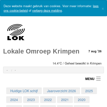
Deze website maakt gebruik van cookies. Voor meer informatie:
lees
×
ons cookie-beleid
of
verberg deze melding
.
Lokale Omroep Krimpen
7 aug '26
14.4°C / Geheel bewolkt in Krimpen
-
-
MENU
Huidige LOK schijf
Jaaroverzicht 2026
2025
Login
2024
2023
2022
2021
2020