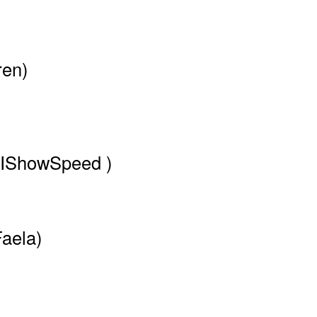
ren)
(IShowSpeed )
Faela)