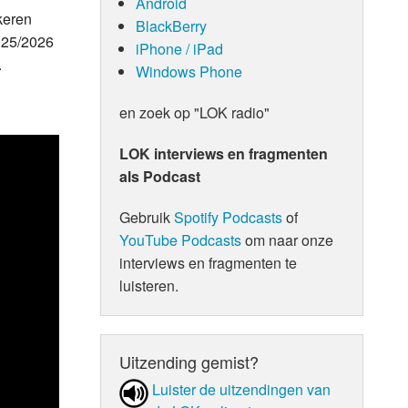
Android
keren
BlackBerry
2025/2026
iPhone / iPad
.
Windows Phone
en zoek op "LOK radio"
LOK interviews en fragmenten
als Podcast
Gebruik
Spotify Podcasts
of
YouTube Podcasts
om naar onze
interviews en fragmenten te
luisteren.
Uitzending gemist?
Luister de uit­zen­din­gen van