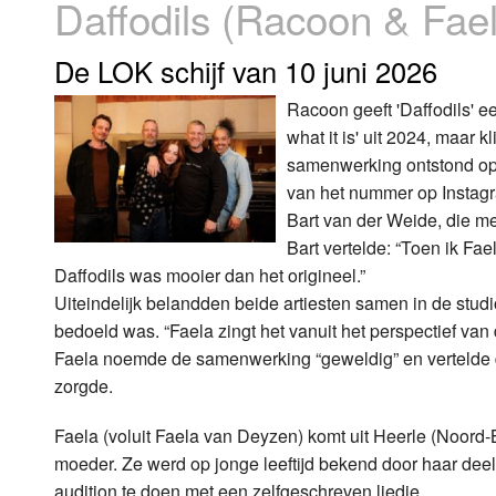
Daffodils (Racoon & Fae
Luister LOK Live
Donderdag
De LOK schijf van 10 juni 2026
LOK schijf
Vrijdag
Racoon geeft 'Daffodils' e
what it is' uit 2024, maar 
Oude LOK programma's
Zaterdag
samenwerking ontstond op 
Zondag
van het nummer op Instagr
Bart van der Weide, die m
Bart vertelde: “Toen ik Fa
Daffodils was mooier dan het origineel.”
Uiteindelijk belandden beide artiesten samen in de stud
bedoeld was. “Faela zingt het vanuit het perspectief van 
Faela noemde de samenwerking “geweldig” en vertelde d
zorgde.
Faela (voluit Faela van Deyzen) komt uit Heerle (Noord
moeder. Ze werd op jonge leeftijd bekend door haar dee
audition te doen met een zelfgeschreven liedje.