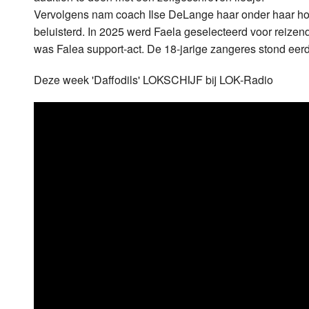
Vervolgens nam coach Ilse DeLange haar onder haar hoed
beluisterd. In 2025 werd Faela geselecteerd voor reizen
was Falea support-act. De 18-jarige zangeres stond eer
Deze week 'Daffodils' LOKSCHIJF bij LOK-Radio