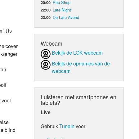
Pop Shop
20:00
Late Night
22:00
d Orgaan
De Late Avond
23:00
'It is
Webcam
he cover
Bekijk de LOK webcam
n-zanger
Bekijk de opnames van de
van
webcam
oit
Luisteren met smartphones en
evoel
tablets?
Live
else
Gebruik
TuneIn
voor
e blind