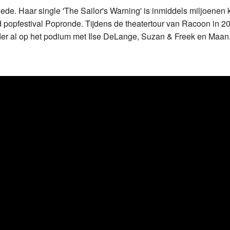
e. Haar single 'The Sailor's Warning' is inmiddels miljoenen 
d popfestival Popronde. Tijdens de theatertour van Racoon in 
der al op het podium met Ilse DeLange, Suzan & Freek en Maan