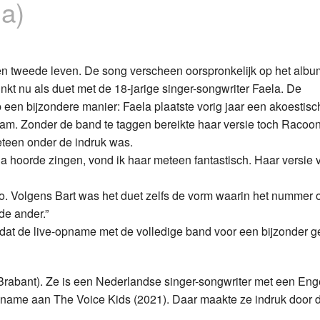
la)
Programmabeleid Bepalen
Weerman
en tweede leven. De song verscheen oorspronkelijk op het album 
klinkt nu als duet met de 18-jarige singer-songwriter Faela. De
Over Krimpen a/d IJssel
een bijzondere manier: Faela plaatste vorig jaar een akoestisc
am. Zonder de band te taggen bereikte haar versie toch Racoo
eteen onder de indruk was.
ela hoorde zingen, vond ik haar meteen fantastisch. Haar versie 
io. Volgens Bart was het duet zelfs de vorm waarin het nummer o
de ander.”
at de live-opname met de volledige band voor een bijzonder g
-Brabant). Ze is een Nederlandse singer-songwriter met een Eng
lname aan The Voice Kids (2021). Daar maakte ze indruk door d