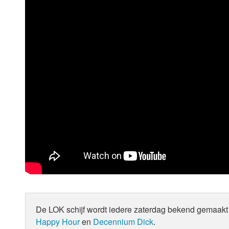
De LOK schijf wordt iedere zaterdag bekend gemaakt 
Happy Hour
en
Decennium Dick
.