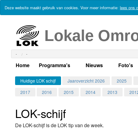
Deze website maakt gebruik van cookies. Voor meer informatie:
lees ons c
Lokale Omr
-
-
Home
Programma's
Nieuws
Foto's
Alle dagen
Actueel Lokaal Nieuw
Algeme
Huidige LOK schijf
Jaaroverzicht 2026
2025
2017
2016
2015
2014
2013
201
Weekschema
LOK nieuws
Evenem
Per dag
Kabelkrant
Progra
Maandag
LOK-schijf
Alle programma's
Columns
Smoele
Dinsdag
De LOK-schijf is de LOK tip van de week.
Uitzending gemist?
RSS feed
Woensdag