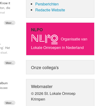
onder
. Know it
Persberichten
ton, die
Redactie Website
 met
erlijk
ose
and I).
NLPO
jst erop
Organisatie van
,
Lokale Omroepen in Nederland
ng’. Het
staat.
,
t als
Onze collega's
 de
sof de
)album
Webmaster
 ben niet
nieuwe
en zij
© 2026 St. Lokale Omroep
rking.”
Krimpen
op die
 the
haven op