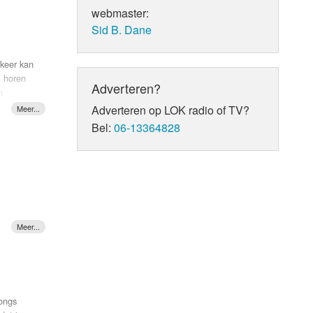
 Left
l mee en
webmaster:
. Paul
n heel
Sid B. Dane
euwe
hoorlijk
 keer kan
t horen
Adverteren?
n
ht
Adverteren op LOK radio of TV?
r te
Bel:
06-13364828
horen en
llend
teraard
net dat
en van
uitsland
n die
songs
en piano