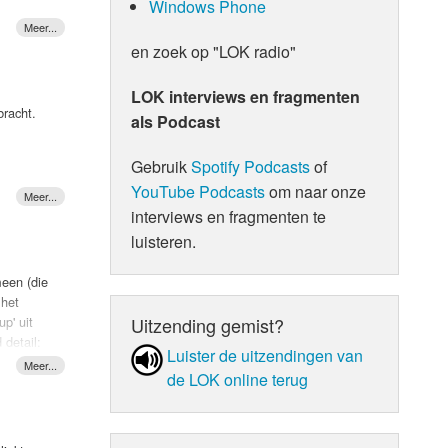
Windows Phone
 Kris
ant,
ven
en zoek op "LOK radio"
endien de
werking
LOK interviews en fragmenten
precies
om ze
bracht.
als Podcast
OKSCHIJF
hiphop
Gebruik
Spotify Podcasts
of
e vibe.
h my'
YouTube Podcasts
om naar onze
en
interviews en fragmenten te
 van zijn
er!
luisteren.
meen (die
spiegelt
 het
alle
Uitzending gemist?
p' uit
st naar
detail:
Luister de uit­zen­din­gen van
s voor
n moment
de LOK online terug
Het hielp
de als
Ronaldo,
n