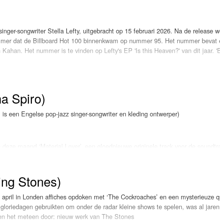
inger-songwriter Stella Lefty, uitgebracht op 15 februari 2026. Na de release w
nummer dat de Billboard Hot 100 binnenkwam op nummer 95. Het nummer bevat
Kahan. Het nummer is te vinden op Lefty's EP 'Is this Heaven?' van dit jaar. '
na Spiro)
is een Engelse pop-jazz singer-songwriter en kleding ontwerper)
 deze maand ‘Material Lover’, een gloednieuwe originele track voor de soundtr
ling Stones)
e Devil wears Prada'. Ze laat hiermee een verrassend nieuwe kant van haar so
aga en Doechii op de officiële soundtrack.
n april in Londen affiches opdoken met ‘The Cockroaches’ en een mysterieuze q
echte dingen waarderen in een wereld vol social media, AI en digitale ruis. Het
 gloriedagen gebruikten om onder de radar kleine shows te spelen, was al jaren
 een droom die uitkomt.
en het meteen door: nieuw werk van The Stones
 op vrijdag 10 juli schittert ze op North Sea Jazz in Rotterdam. Deze week ‘Mate