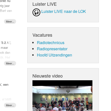
linkt nu
Luister LIVE
ig jaar
 Bart van
Luister LIVE naar de LOK
et
it
Vacatures
oel
Radiotechnicus
3.2.1.',
, maar
Radiopresentator
 ook dan
Hoofd Uitzendingen
se
ijk. Het
 blind
rtuigt.
Over dat
en
at
Nieuwste video
25/2026
k
1.'
’, een
al blijft