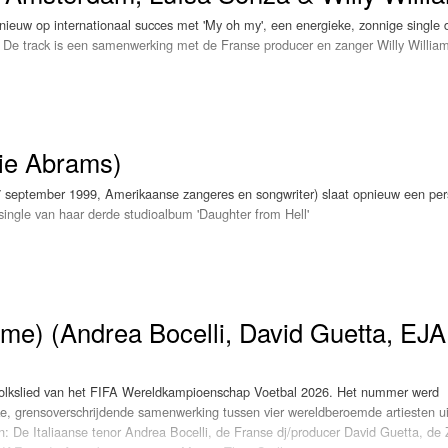
euw op internationaal succes met 'My oh my', een energieke, zonnige single 
Programmabeleid Bepalen
. De track is een samenwerking met de Franse producer en zanger Willy Willia
Weerman
Over Krimpen a/d IJssel
aanse popster Luísa Sonza en blijkt nu al een serieuze kanshebber voor een
cie Abrams)
september 1999, Amerikaanse zangeres en songwriter) slaat opnieuw een pers
single van haar derde studioalbum 'Daughter from Hell'
msterdam zit de kracht van 'My oh my' in de combinatie van een vrolijke, zom
rkent. De groep grijpt opnieuw terug op een klassieker: de melodie van Na Na
op 17 juli verschijnt via Interscope Records. Ze schreef het nummer samen met
e) (Andrea Bocelli, David Guetta, EJA
uit 1969 vormt de basis van het refrein.
e volkslied van het FIFA Wereldkampioenschap Voetbal 2026. Het nummer werd
ke, grensoverschrijdende samenwerking tussen vier wereldberoemde artiesten ui
n: De Italiaanse tenor Andrea Bocelli, de Franse dj/producer David Guetta, de 
 ook meewerkte aan de productie. In 'Look at my Life' vraagt Abrams zich hard
den al tijdens de allereerste studiosessie met Willy William, bekend van wereld