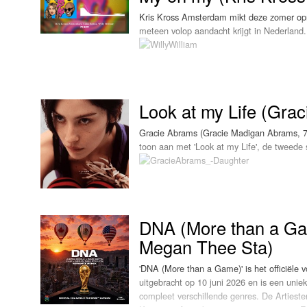
Kris Kross Amsterdam mikt deze zomer opni
Luister LOK Live
Donderdag
meteen volop aandacht krijgt in Nederland
LOK schijf
Vrijdag
Oude LOK programma's
Zaterdag
en de Brazili
Look at my Life (Gra
Zondag
Gracie Abrams (Gracie Madigan Abrams, 7 
toon aan met 'Look at my Life', de tweede 
wereldwijde zomerhit. Volgens Kris Kross A
productie en een melodie die je meteen he
, dat 
DNA (More than a Gam
Kiss Him Goodbye van Steam
Megan Thee Sta)
'DNA (More than a Game)' is het officiël
uitgebracht op 10 juni 2026 en is een unie
compleet verschillende genres. De Artieste
vaste creatieve partner Aaron Dessner, die
De eerste contouren van 'My oh my' ontston