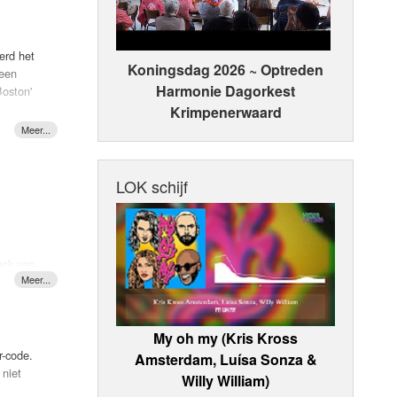
erd het
Koningsdag 2026 ~ Optreden
 een
Harmonie Dagorkest
Boston'
Krimpenerwaard
LOK schijf
ack van
und
My oh my (Kris Kross
r-code.
Amsterdam, Luísa Sonza &
 is haar
 niet
Willy William)
rial