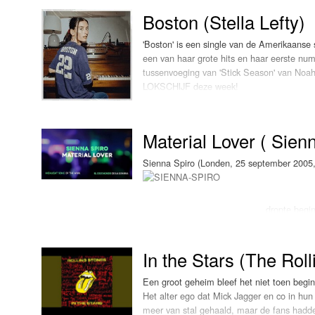
Boston (Stella Lefty)
'Boston' is een single van de Amerikaanse s
een van haar grote hits en haar eerste 
tussenvoeging van 'Stick Season' van Noah 
LOKSCHIJF deze week!
Material Lover ( Sien
Sienna Spiro (Londen, 25 september 2005, 
dropte begin
In the Stars (The Rol
de langverwachte opvolger van de film 'Th
horen. Naast haar nummer staan ook Lady G
Een groot geheim bleef het niet toen begi
De song gaat, zoals Sienna zelf zegt, over 
Het alter ego dat Mick Jagger en co in hun
allereerste bijdrage aan een film en dat is
meer van stal gehaald, maar de fans hadd
Ondertussen blijft haar carrière hard gaan: