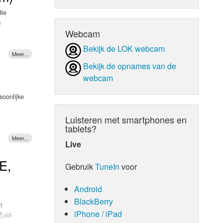
die
d Orgaan
m
Webcam
Bekijk de LOK webcam
Bekijk de opnames van de
webcam
oonlijke
erse
Luisteren met smartphones en
 Hey Hey
tablets?
Live
 haar
E,
Gebruik
TuneIn
voor
Android
BlackBerry
t
iPhone / iPad
Zuid-
op af wat
hits als