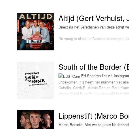
Altijd (Gert Verhulst
Direct na het verschijnen van deze schijf 
De vraag is of dat in Nederland ook gaat 
South of the Border 
Ed Sheeran liet via Instagram
uitgekomen! Hij heeft het nummer niet all
Cabello, Cardi B, Alexis Ren en Paul Karm
zingen Cardi B en Ed niet bepaald hetzelfd
mond keken anderhalf miljoen Nederlanders
Een lekkere LOKSCHIJF!
die in de laatste uitzending van De Beste
Lippenstift (Marco Bo
de musical, geschreven door de muzikale 
1956
) voor het allermoeilijkste lied. Het w
Marco Borsato. Met welke grote Nederlands
Floor Jansen meer dan weergaloos was.