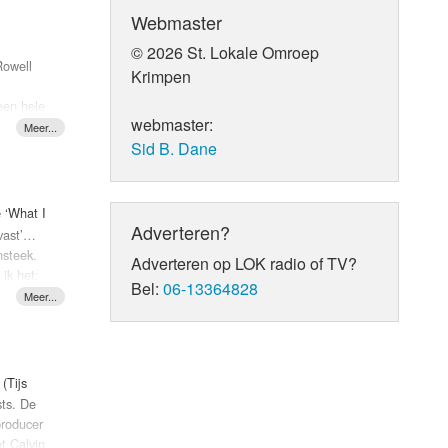
 meemaak
Webmaster
 het
© 2026 St. Lokale Omroep
Rowell
Krimpen
weer hoe
 Poort.
een hele
webmaster:
big
Sid B. Dane
e ‘What I
Adverteren?
‘vast’…
elt dat
nsteek.
Adverteren op LOK radio of TV?
aren.’
ik het:
Bel:
06-13364828
een mens
 te gaan
us veel
ndaag
en nu
(Tijs
sts. De
producer
n.
t Calvin