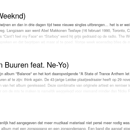
 bracht van de plaat onlangs al de singles "Merry Xmas Everbody" en Let’s Not
 Weeknd)
artiestennaam van Dominique Rijpma van Hulst (Valkenswaa
dwijnen en dan in drie dagen tijd twee nieuwe singles uitbrengen… het is er we
g. Langzaam aan werd Abel Makkonen Tesfaye (16 februari 1990, Toronto, 
nge" aan toegevoegd worden, een geheel nieuw nummer dat speciaal voor het
eres.
ls “Cant’t feel my Face” en “Starboy” werd hij grijs gedraaid op de radio. The 
ip zien we Williams de feestdagen vieren samen met zijn vrouw Ayda Field en h
 spreken en dat begrijpen wij maar al te goed. Vorige week woensdag blies de 
 “Heartless“, maar deze week is hij al terug met het vernieuwende “Blinding Li
n Buuren feat. Ne-Yo)
zijn album "Balance" en het kort daaropvolgende "A State of Trance Anthem let
en af te zijn: think again. De 43-jarige Leidse plaatjesdraaier heeft op 29 no
n van het album gereleased. Deze combinatie van originele artiest en remixer i
eer om de mix te maken is namelijk weggelegd voor niemand minder dan Nicky
aan Armin’s meest recente single: "Unlove you". Zo kan het gebeuren dat een 
 een progressieve houseknaller. En daarom: LOKSCHIJF!
genlijk had aangegeven dat meer muzikaal materiaal niet persé meer nodig w
en album met een zonsopgang en een zonsondergang. Een band die aangaf eige