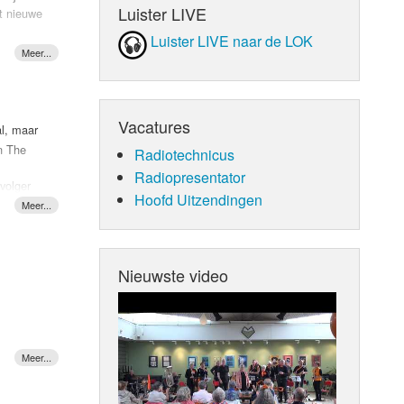
Luister LIVE
et nieuwe
Luister LIVE naar de LOK
onkere
jkt dat
en jasje
 meer.
Vacatures
al, maar
an The
Radiotechnicus
je die
Radiopresentator
volger
Hoofd Uitzendingen
voor de
groeit
et Jonna
Nieuwste video
n
"Hij is
l mensen