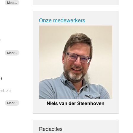
Onze medewerkers
t open
9.
is
end. Zo
Niels van der Steenhoven
1981
) ,
era”. Uit
0 januari
 van wie
Redacties