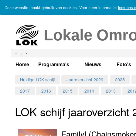
Deze website maakt gebruik van cookies. Voor meer informatie:
lees ons c
Lokale Omr
-
-
Home
Programma's
Nieuws
Foto's
Alle dagen
Actueel Lokaal Nieuw
Algeme
Huidige LOK schijf
Jaaroverzicht 2026
2025
2017
2016
2015
2014
2013
201
Weekschema
LOK nieuws
Evenem
Per dag
Kabelkrant
Progra
Maandag
LOK schijf jaar­over­zicht
Alle programma's
Columns
Smoele
Dinsdag
Family! (Chainsmoke
Uitzending gemist?
RSS feed
Woensdag