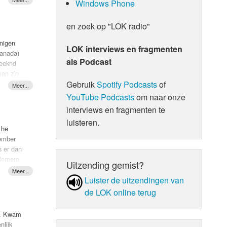
Windows Phone
 Go
en zoek op "LOK radio"
rd, 7
inigen
LOK interviews en fragmenten
Canada)
 album
als Podcast
Weeknd
un drie
man z’n
Gebruik
Spotify Podcasts
of
ghts”.
YouTube Podcasts
om naar onze
interviews en fragmenten te
luisteren.
 he
vember
s er dan
 Romero.
Uitzending gemist?
toch wel
Luister de uit­zen­din­gen van
de LOK online terug
as. Kwam
nlijk