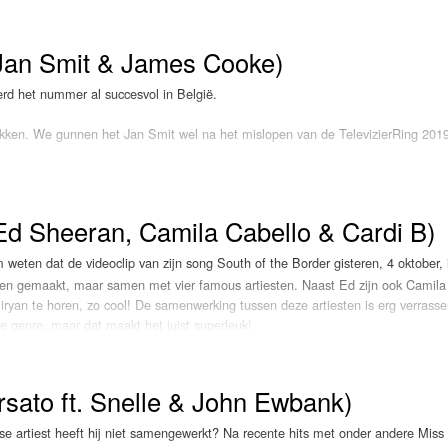
, Jan Smit & James Cooke)
werd het nummer al succesvol in België.
Me
lukken. We gunnen het Jan Smit wel na het mislopen van de TelevizierRing 201
(Ed Sheeran, Camila Cabello & Cardi B)
 weten dat de videoclip van zijn song South of the Border gisteren, 4 oktober, 
een gemaakt, maar samen met vier famous artiesten. Naast Ed zijn ook Camila
iryan te horen, zo cool! De samenwerking tussen deze artiesten is erg verrass
e genre, maar dat maakt het juist superleuk!
 gisteravond naar een sensationele zangeres Floor Jansen (
Goirle
,
21 februari
 Zangers van Nederland, gloreerde met een nummer uit “The Phantom of the Op
rsato ft. Snelle & John Ewbank)
magiër Andrew Loyd Webber, kozen de zangeres en Henk Poort (
Amsterdam
,
2
erd een ongelooflijke muzikale roadtrip van twee uiterst getalenteerde artiesten,
e artiest heeft hij niet samengewerkt? Na recente hits met onder andere Miss