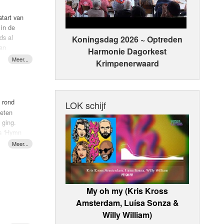
start van
jezelf
 in de
ds al
Koningsdag 2026 ~ Optreden
van
Harmonie Dagorkest
Krimpenerwaard
iles".
. In
albums.
mmer,
d rond
LOK schijf
heten
ht jaar
aar, bas
 ging.
 op.
ls ‘Hymn
Van
d in de
te hit.
f is
ato,
waren
door
oeger
My oh my (Kris Kross
Amsterdam, Luísa Sonza &
Willy William)