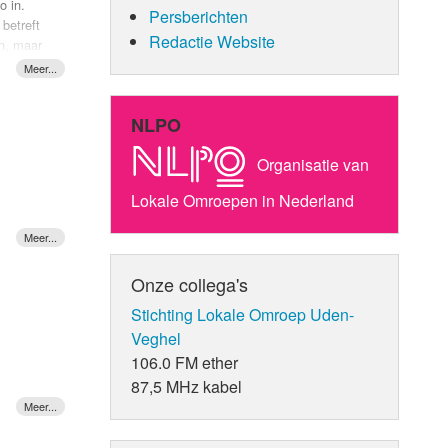
o in.
Persberichten
betreft
ke
Redactie Website
n, maar
aan gort!
t
 enorm
NLPO
er en
Organisatie van
Lokale Omroepen in Nederland
e keer
en. Wat
bbelen
Onze collega's
de
iale
Stichting Lokale Omroep Uden-
Veghel
106.0 FM ether
rt
87,5 MHz kabel
ukje
elopen
gio