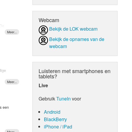
d Orgaan
Webcam
De
Bekijk de LOK webcam
Bekijk de opnames van de
webcam
st
Luisteren met smartphones en
dige
tablets?
Live
op
erde’
Gebruik
TuneIn
voor
aat is
pgenomen
ack dus
is een
Android
BlackBerry
iPhone / iPad
aam