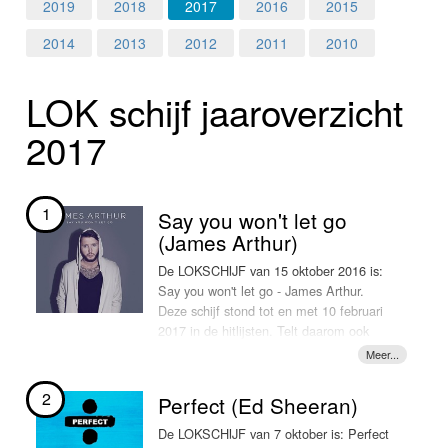
Home
2019
2018
2017
2016
2015
2014
2013
2012
2011
2010
Programma's
LOK schijf jaar­over­zicht
Nieuws
2017
Foto's
Video
1
Say you won't let go
(James Arthur)
Webcam
De LOKSCHIJF van 15 oktober 2016 is:
Say you won't let go - James Arthur.
Info
Deze schijf stond tot en met 10 februari
2017 in de hitlijsten. Telt daarom ook
nog mee voor het LOKschijf hitoverzicht
van 2017. En daarmee de terechte
nummer 1 van het LOKschijf hitoverzicht
2
Perfect (Ed Sheeran)
2017!!
De LOKSCHIJF van 7 oktober is: Perfect