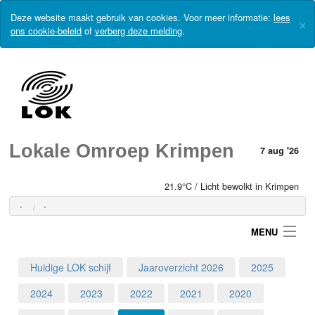
Deze website maakt gebruik van cookies. Voor meer informatie:
lees
×
ons cookie-beleid
of
verberg deze melding
.
Lokale Omroep Krimpen
7 aug '26
21.9°C / Licht bewolkt in Krimpen
-
-
MENU
Huidige LOK schijf
Jaaroverzicht 2026
2025
Login
2024
2023
2022
2021
2020