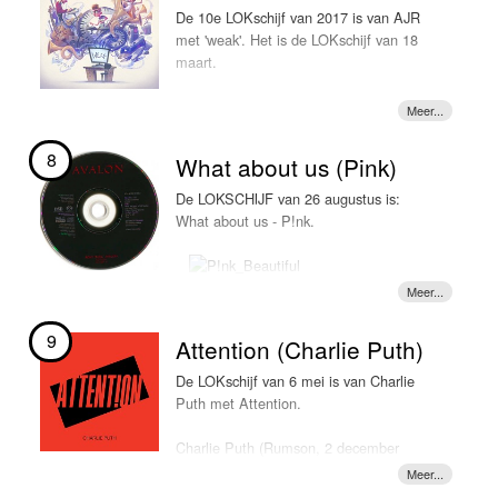
nu voorbij en dropt hij zijn nieuwe track
In 2017 werkt Jonas Blue samen met de
De 10e LOKschijf van 2017 is van AJR
"Too good at goodbyes". En wat is 'ie
Australische zanger William Singe op de track
met 'weak'. Het is de LOKschijf van 18
lekker hè? Het lijkt alsof Sam Smith
"Mama" dat deze week LOKSCHIJF is.
maart.
nooit is weggeweest. De track is weer
een echte tranentrekker, compleet met
koortje en al -> LOKSCHIJF
8
What about us (Pink)
De LOKSCHIJF van 26 augustus is:
What about us - P!nk.
9
Attention (Charlie Puth)
De LOKschijf van 6 mei is van Charlie
Puth met Attention.
Charlie Puth (Rumson, 2 december
1991, is een Amerikaans zanger en
pianist) plaatst vooral akoestische