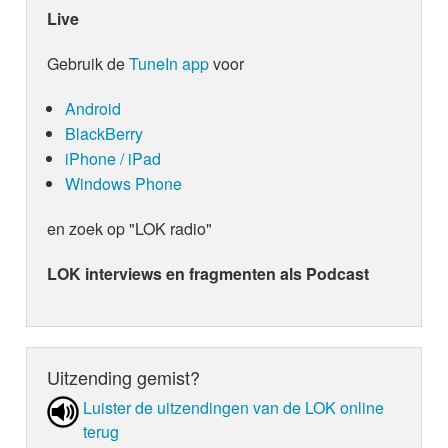
brengt ze een cover van Jij Bent De Liefde, origin
Live
Veel luisterplezier!
in 2015 een hitje voor Guus Meeuwis. Een pracht
Gebruik de
TuneIn app
voor
Android
BlackBerry
iPhone / iPad
Windows Phone
en zoek op "LOK radio"
LOK interviews en fragmenten als Podcast
Uitzending gemist?
Luister de uit­zen­din­gen van de LOK online
terug