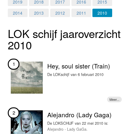
Home
2019
2018
2017
2016
2015
2014
2013
2012
2011
2010
Programma's
LOK schijf jaar­over­zicht
Nieuws
2010
Foto's
Video
1
Hey, soul sister (Train)
Webcam
De LOKschijf van 6 februari 2010
Info
2
Alejandro (Lady Gaga)
De LOKSCHIJF van 22 mei 2010 is:
Alejandro - Lady GaGa.