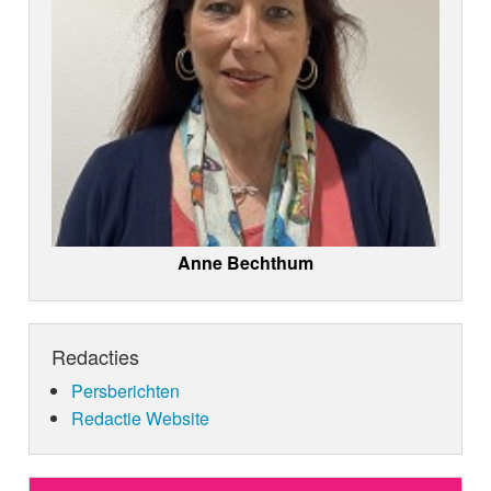
show was live te horen op Radio 2 en
een week later te zien op tv.
In mei 2006 begon Borsato met de
kaartverkoop van zijn concertreeks
Symphonica in Rosso, dat datzelfde jaar
tussen 20 oktober en 4 november
plaatsvond in het GelreDome in
Arnhem. De eerste vier concerten waren
al snel uitverkocht. Uiteindelijk werden
er tien uitverkochte concerten gegeven.
Met Rood behaalde Borsato in 2006 zijn
tiende nummer 1-hit in de Nederlandse
Anne Bechthum
hitlijsten. In de Single Top 100 was
Rood zijn eerste hit die nieuw
binnenkwam op de eerste plaats. Het
werd in Nederland de bestverkochte
Redacties
single van 2006. Ook in Vlaanderen had
deze single van Borsato veel succes,
Persberichten
daar stond het nummer een recordtijd
Redactie Website
van 46 weken in de hitlijsten.
Later in 2006 nam Borsato een duet op
met de Britse zangeres Lucie Silvas,