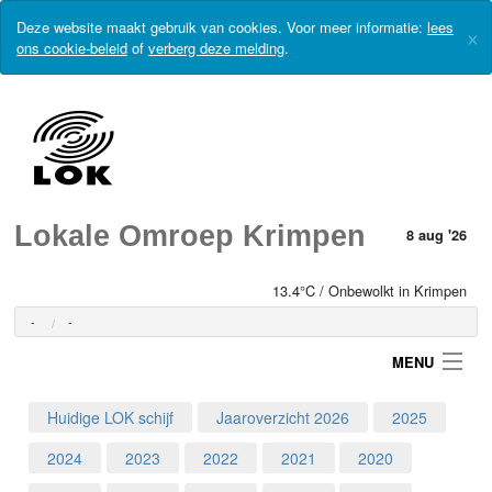
Deze website maakt gebruik van cookies. Voor meer informatie:
lees
×
ons cookie-beleid
of
verberg deze melding
.
Lokale Omroep Krimpen
8 aug '26
13.4°C / Onbewolkt in Krimpen
-
-
MENU
Huidige LOK schijf
Jaaroverzicht 2026
2025
Login
2024
2023
2022
2021
2020