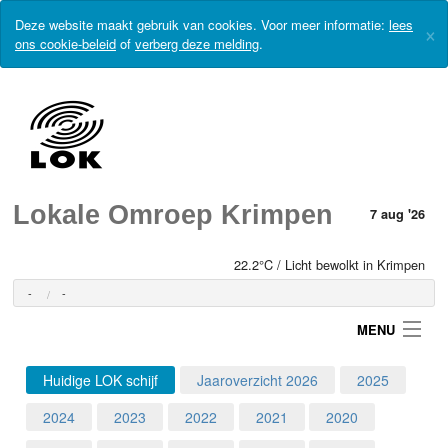
Deze website maakt gebruik van cookies. Voor meer informatie:
lees
×
ons cookie-beleid
of
verberg deze melding
.
Lokale Omroep Krimpen
7 aug '26
22.2°C / Licht bewolkt in Krimpen
-
-
MENU
Huidige LOK schijf
Jaaroverzicht 2026
2025
Login
2024
2023
2022
2021
2020