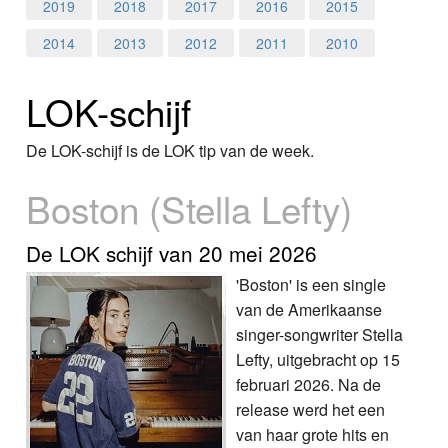
Home
2019
2018
2017
2016
2015
2014
2013
2012
2011
2010
Programma's
LOK-schijf
Nieuws
Foto's
De LOK-schijf is de LOK tip van de week.
Boston (Stella Lefty)
Video
Webcam
De LOK schijf van 20 mei 2026
'Boston' is een single
Info
van de Amerikaanse
singer-songwriter Stella
Lefty, uitgebracht op 15
februari 2026. Na de
release werd het een
van haar grote hits en