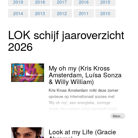
Home
2019
2018
2017
2016
2015
2014
2013
2012
2011
2010
Programma's
LOK schijf jaar­over­zicht
Nieuws
2026
Foto's
Video
My oh my (Kris Kross
Amsterdam, Luísa Sonza
Webcam
& Willy William)
Kris Kross Amsterdam mikt deze zomer
Info
opnieuw op internationaal succes met
'My oh my', een energieke, zonnige
single die meteen volop aandacht krijgt
in Nederland. De track is een
samenwerking met de Franse producer
en zanger Willy William
Look at my Life (Gracie