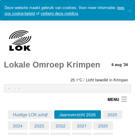
Deze website maakt gebruik van cookies. Voor meer informatie:
lees
×
ons cookie-beleid
of
verberg deze melding
.
Lokale Omroep Krimpen
8 aug '26
25.1°C / Licht bewolkt in Krimpen
-
-
MENU
Huidige LOK schijf
Jaaroverzicht 2026
2025
Login
2024
2023
2022
2021
2020