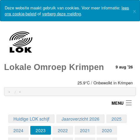
Deze website maakt gebruik van cookies. Voor meer informatie:
lees
×
ons cookie-beleid
of
verberg deze melding
.
Lokale Omroep Krimpen
9 aug '26
25.9°C / Onbewolkt in Krimpen
-
-
MENU
Huidige LOK schijf
Jaaroverzicht 2026
2025
Login
2024
2023
2022
2021
2020