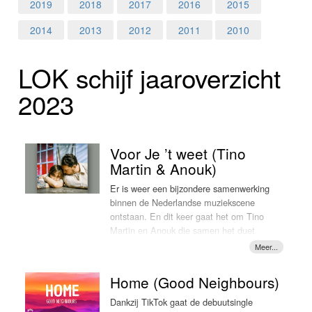
Home
2019
2018
2017
2016
2015
2014
2013
2012
2011
2010
Programma's
LOK schijf jaar­over­zicht
Nieuws
2023
Foto's
Video
Voor Je ’t weet (Tino
Martin & Anouk)
Webcam
Er is weer een bijzondere samenwerking
binnen de Nederlandse muziekscene
Info
ontstaan. En dit keer gaat het om Tino
Martin en Anouk die samen het duet
'Voor Je ’t weet' hebben opgenomen.
Anouk, die eigenlijk geen
Nederlandstalig meer wil zingen, was
Home (Good Neighbours)
onder de indruk van een demo die ze
van Tino opgestuurd kreeg. "Dat is echt
Dankzij TikTok gaat de debuutsingle